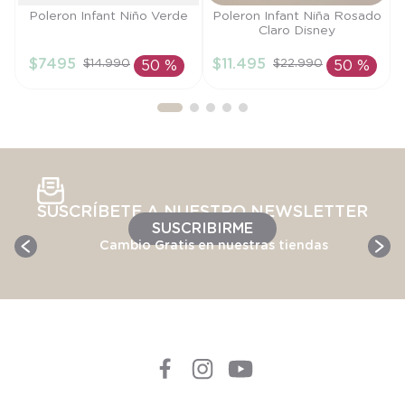
Talla
Talla
Poleron Infant Niño Verde
Poleron Infant Niña Rosado
Claro Disney
12M
9M
$
7495
$
11
.
495
$
14
.
990
$
22
.
990
50 %
50 %
AÑADIR AL
AÑADIR AL
CARRITO
CARRITO
SUSCRÍBETE A NUESTRO NEWSLETTER
SUSCRIBIRME
Cambio Gratis en nuestras tiendas