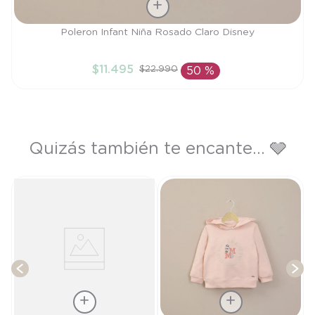
Talla
Poleron Infant Niña Rosado Claro Disney
9M
$
11
.
495
$
22
.
990
50 %
AÑADIR AL CARRITO
Quizás también te encante... 🩶
P
T