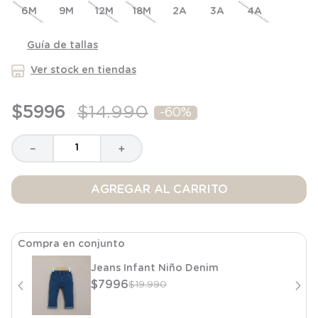
6M
8
.
saco dormir
9M
12M
18M
2A
3A
4A
9
.
saco
Guía de tallas
10
.
zapatillas niño
Ver stock en tiendas
$
5996
$
14
.
990
-
60%
－
＋
AGREGAR AL CARRITO
Compra en conjunto
Jeans Infant Niño Denim
$
7996
$
19
.
990