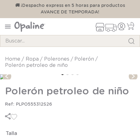
00
🚚 ¡Despacho express en 5 horas para productos
AVANCE DE TEMPORADA!
Buscar...
TÉRMINOS MÁS BUSCADOS
ropa
polerones
polerón
Polerón petroleo de niño
1
.
pijama
2
.
calcetines
Polerón petroleo de niño
3
.
zapatillas
4
.
body
PLPO555312S26
5
.
manta
6
.
panty
Talla
7
.
niña