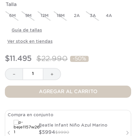
Talla
8
.
saco dormir
9
.
saco
6M
9M
12M
18M
2A
3A
4A
10
.
poleron
Guía de tallas
Ver stock en tiendas
$
11
.
495
$
22
.
990
-
50%
－
＋
AGREGAR AL CARRITO
Compra en conjunto
Beatle Infant Niño Azul Marino
$
5994
$
9990