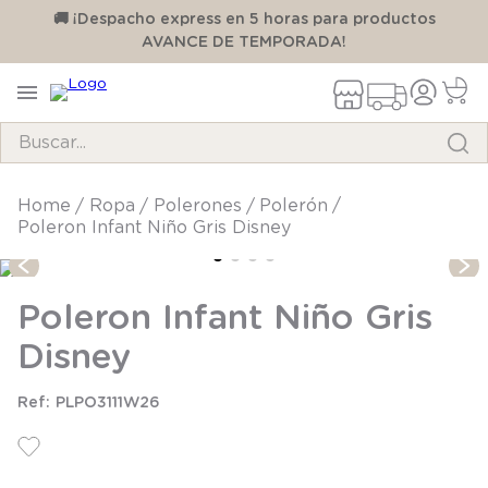
00
🚚 ¡Despacho express en 5 horas para productos
AVANCE DE TEMPORADA!
Buscar...
TÉRMINOS MÁS BUSCADOS
ropa
polerones
polerón
Poleron Infant Niño Gris Disney
1
.
pijama
2
.
calcetines
Poleron Infant Niño Gris
3
.
zapatillas
Disney
4
.
body
5
.
manta
PLPO3111W26
6
.
panty
7
.
niña