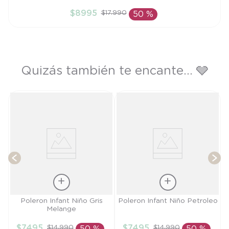
4A
$
8995
$
17
.
990
50 %
AÑADIR AL CARRITO
Quizás también te encante... 🩶
T
Talla
Talla
Poleron Infant Niño Gris
Poleron Infant Niño Petroleo
Melange
3A
3A
$
7495
$
7495
$
14
.
990
$
14
.
990