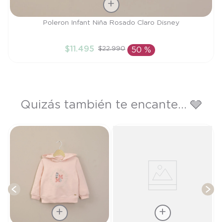
Talla
Poleron Infant Niña Rosado Claro Disney
9M
$
11
.
495
$
22
.
990
50 %
AÑADIR AL CARRITO
Quizás también te encante... 🩶
t
T