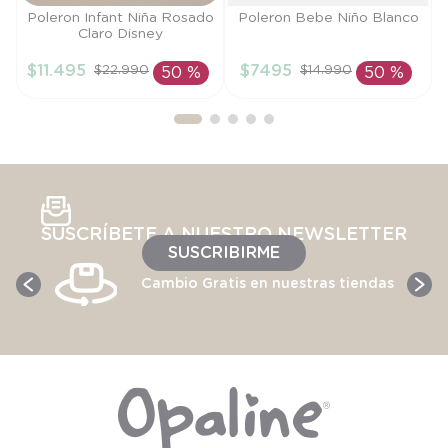
Talla
Talla
Poleron Infant Niña Rosado
Poleron Bebe Niño Blanco
Claro Disney
9M
RN
$
11
.
495
$
7495
$
22
.
990
$
14
.
990
50 %
50 %
AÑADIR AL
AÑADIR AL
CARRITO
CARRITO
SUSCRÍBETE A NUESTRO NEWSLETTER
SUSCRIBIRME
Cambio Gratis en nuestras tiendas