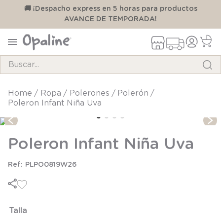
00
🚚 ¡Despacho express en 5 horas para productos
AVANCE DE TEMPORADA!
Buscar...
TÉRMINOS MÁS BUSCADOS
ropa
polerones
polerón
Poleron Infant Niña Uva
1
.
pijama
2
.
calcetines
Poleron Infant Niña Uva
3
.
zapatillas
4
.
body
PLPO0819W26
5
.
manta
6
.
panty
Talla
7
.
niña