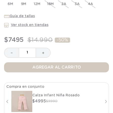
6M
8
.
saco dormir
9M
12M
18M
2A
3A
4A
9
.
saco
Guía de tallas
10
.
zapatillas niño
Ver stock en tiendas
$
7495
$
14
.
990
-
50%
－
＋
AGREGAR AL CARRITO
Compra en conjunto
Calza Infant Niña Rosado
$
4995
$
9990