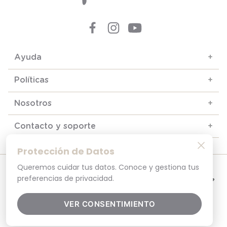
Ayuda
+
Políticas
+
Nosotros
+
Contacto y soporte
+
Protección de Datos
Queremos cuidar tus datos. Conoce y gestiona tus
© 2025. Todos los derechos reservados
Por tu seguridad, recuerda revisar siempre en tu navegador que el sitio que
preferencias de privacidad.
visitas sea la versión oficial. La dirección opaline.cl es la única del sitio oficial de
Opaline.Seguridad y Privacidad Garantizada SSL Secure GlobalSign. Comprar en
opaline.cl es 100% seguro.
VER CONSENTIMIENTO