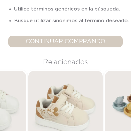
7
.
niña
Utilice términos genéricos en la búsqueda.
8
.
saco dormir
Busque utilizar sinónimos al término deseado.
9
.
saco
10
.
zapatillas niño
CONTINUAR COMPRANDO
Relacionados