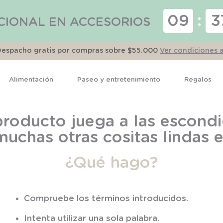
09
:
3
CIONAL EN ACCESORIOS
Despacho gratis por compras sobre $55.000
Ver condiciones 
Alimentación
Paseo y entretenimiento
Regalos
TÉRMINOS MÁS BUSCADOS
roducto juega a las escondi
1
.
pijama
muchas otras cositas lindas
2
.
calcetines
¿Qué hago?
3
.
zapatillas
4
.
body
5
.
panty
Compruebe los términos introducidos.
6
.
manta
Intenta utilizar una sola palabra.