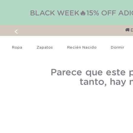
BLACK WEEK🔥15% OFF ADI
🚚 
Ropa
Zapatos
Recién Nacido
Dormir
Parece que este p
tanto, hay 