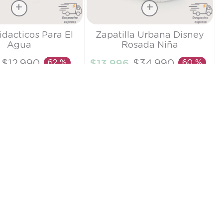
Talla
idacticos Para El
Zapatilla Urbana Disney
Agua
Rosada Niña
21
$
12
.
990
62 %
$
13
.
996
$
34
.
990
60 %
IR AL CARRITO
AÑADIR AL CARRITO
TE A NUESTRO NEWSLETTER
SUSCRIBIRME
las Zapatos
Formulario de contacto