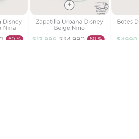
Talla
Talla
a Disney
Zapatilla Urbana Disney
Botes D
a Niña
Beige Niño
27
TU
0
60 %
$
13
.
996
$
34
.
990
60 %
$
4990
RRITO
AÑADIR AL CARRITO
AÑAD
Cambio en todas
SUSCRÍBE
nuestras tiendas
s
Política de privacidad
Guía de tal