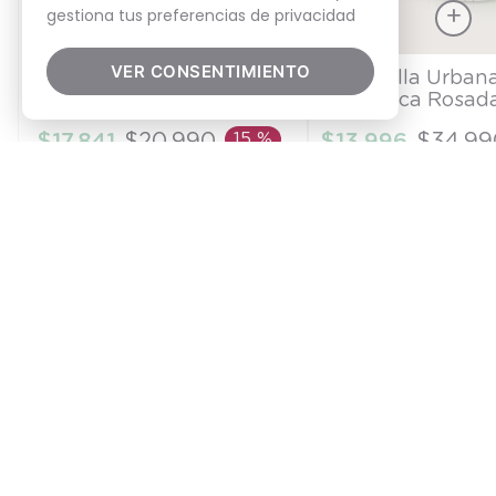
gestiona tus preferencias de privacidad
Talla
Talla
VER CONSENTIMIENTO
Pizarra magnetica con
Zapatilla Urban
figuras
Blanca Rosad
TU
21
$
17
.
841
$
20
.
990
15 %
$
13
.
996
$
34
.
99
AÑADIR AL CARRITO
AÑADIR AL CA
Despacho a
Pago seguro
todo Chile
Compra Fácil
Preguntas frecuente