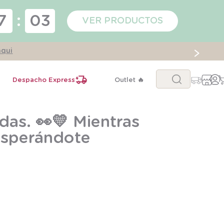
7
:
02
VER PRODUCTOS
aqui
Buscar...
Despacho Express
Outlet 🔥
das. 👀💛 Mientras
 esperándote