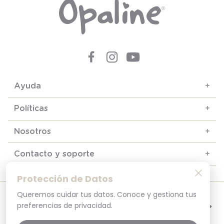
Ayuda
+
Políticas
+
Nosotros
+
Contacto y soporte
+
Protección de Datos
Queremos cuidar tus datos. Conoce y gestiona tus
© 2025. Todos los derechos reservados
Por tu seguridad, recuerda revisar siempre en tu navegador que el sitio que
preferencias de privacidad.
visitas sea la versión oficial. La dirección opaline.cl es la única del sitio oficial de
Opaline.Seguridad y Privacidad Garantizada SSL Secure GlobalSign. Comprar en
opaline.cl es 100% seguro.