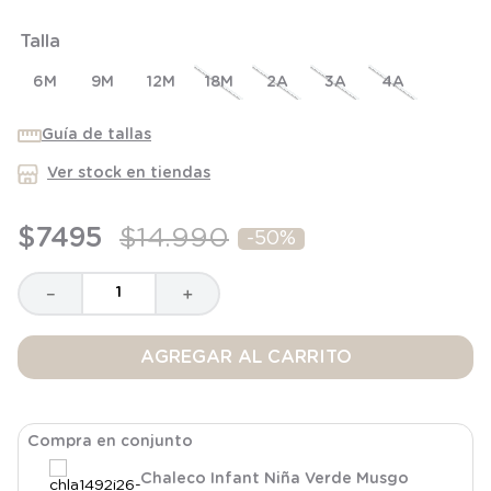
6
.
manta
Talla
7
.
niña
6M
8
.
saco dormir
9M
12M
18M
2A
3A
4A
9
.
saco
Guía de tallas
10
.
zapatillas niño
Ver stock en tiendas
$
7495
$
14
.
990
-
50%
－
＋
AGREGAR AL CARRITO
Compra en conjunto
Chaleco Infant Niña Verde Musgo