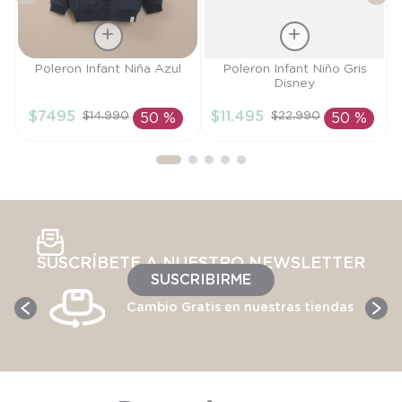
Talla
Talla
Poleron Infant Niña Azul
Poleron Infant Niño Gris
Disney
4A
4A
$
7495
$
11
.
495
$
14
.
990
$
22
.
990
50 %
50 %
AÑADIR AL
AÑADIR AL
CARRITO
CARRITO
SUSCRÍBETE A NUESTRO NEWSLETTER
SUSCRIBIRME
Cambio Gratis en nuestras tiendas