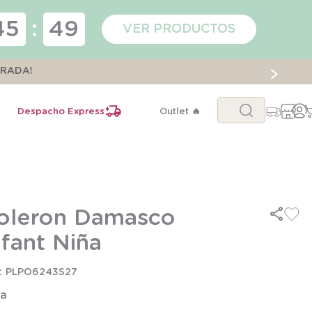
45
:
48
VER PRODUCTOS
ORADA!
Buscar...
Despacho Express
Outlet 🔥
oleron Damasco
nfant Niña
PLPO6243S27
la