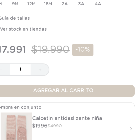
M
9M
12M
18M
2A
3A
4A
Guía de tallas
Ver stock en tiendas
17
.
991
$
19
.
990
-
10%
－
＋
AGREGAR AL CARRITO
mpra en conjunto
Calcetin antideslizante niña
$
1996
$
4990