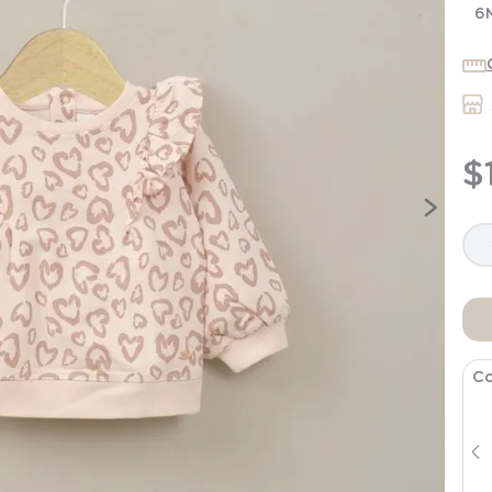
7
.
niña
6
8
.
saco dormir
9
.
saco
10
.
zapatillas niño
$
Co
Set de tres calzones con estampado
de colores de niña
$
5196
$
12
.
990