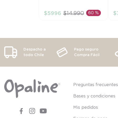
4A
2
$
5996
$
14
.
990
60 %
$
AÑADIR AL CARRITO
Despacho a
Pago seguro
todo Chile
Compra Fácil
Preguntas frecuente
Bases y condiciones
Mis pedidos