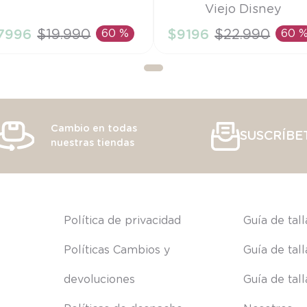
Viejo Disney
A
12M
7996
$
19
.
990
60 %
$
9196
$
22
.
990
60 
AÑADIR AL CARRITO
AÑADIR AL CARRITO
Cambio en todas
SUSCRÍBE
nuestras tiendas
s
Política de privacidad
Guía de tal
Políticas Cambios y 
Guía de tal
devoluciones
Guía de tal