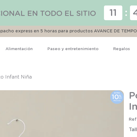
11
:
IONAL EN TODO EL SITIO
espacho express en 5 horas para productos AVANCE DE TEMP
Alimentación
Paseo y entretenimiento
Regalos
TÉRMINOS MÁS BUSCADOS
1
.
pijama
o Infant Niña
2
.
calcetines
P
3
.
zapatillas
I
4
.
body
5
.
panty
Tal
6
.
manta