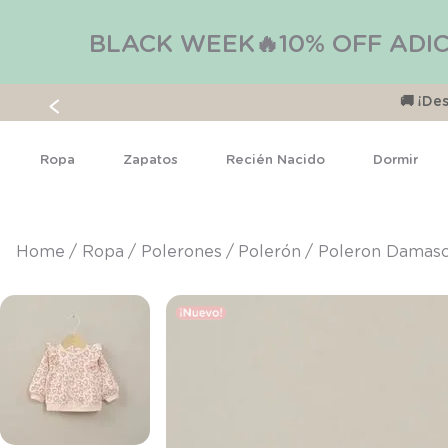
BLACK WEEK🔥10% OFF ADIC
🚚 ¡D
Ropa
Zapatos
Recién Nacido
Dormir
ropa
polerones
polerón
Poleron Damasc