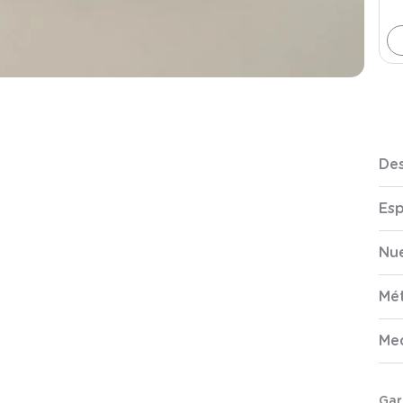
Des
Esp
Nue
Mé
Me
Gar