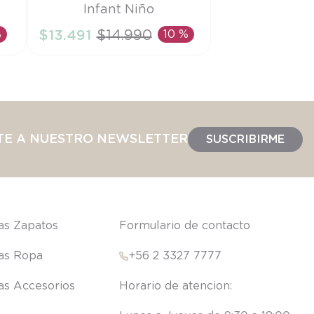
Infant Niño
6M
%
$
13
.
491
$
14
.
990
10 %
AÑADIR AL CARRITO
TE A NUESTRO NEWSLETTER
SUSCRIBIRME
las Zapatos
Formulario de contacto
las Ropa
+56 2 3327 7777
las Accesorios