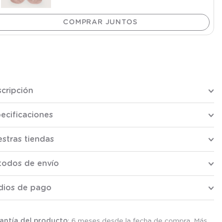
cripción
ecificaciones
stras tiendas
todos de envío
dios de pago
antía del producto
: 6 meses desde la fecha de compra. Más