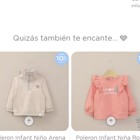
inf
Quizás también te encante... 🩶
a
Talla
leron Infant Niño Arena
Poleron Infant Niña R