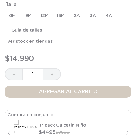
Talla
8
.
saco dormir
9
.
saco
6M
9M
12M
18M
2A
3A
4A
10
.
zapatillas niño
Guía de tallas
Ver stock en tiendas
$
14
.
990
－
＋
AGREGAR AL CARRITO
Compra en conjunto
Tripack Calcetin Niño
$
4495
$
8990