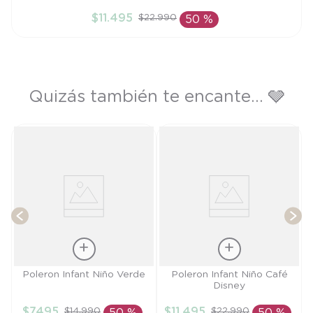
2A
$
11
.
495
$
22
.
990
50 %
AÑADIR AL CARRITO
Quizás también te encante... 🩶
T
Talla
Talla
Poleron Infant Niño Verde
Poleron Infant Niño Café
Disney
12M
2A
$
7495
$
11
.
495
$
14
.
990
$
22
.
990