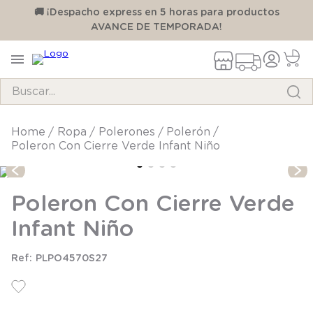
00
🚚 ¡Despacho express en 5 horas para productos
AVANCE DE TEMPORADA!
Buscar...
TÉRMINOS MÁS BUSCADOS
ropa
polerones
polerón
Poleron Con Cierre Verde Infant Niño
1
.
pijama
2
.
calcetines
Poleron Con Cierre Verde
3
.
zapatillas
Infant Niño
4
.
body
5
.
manta
PLPO4570S27
6
.
panty
7
.
niña