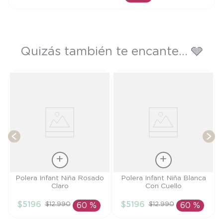
AÑADIR AL CARRITO
Quizás también te encante... 🩶
a
T
Talla
Talla
Polera Infant Niña Rosado
Polera Infant Niña Blanca
Claro
Con Cuello
2A
6M
$
5196
$
5196
$
12
.
990
$
12
.
990
60 %
60 %
AÑADIR AL
AÑADIR AL
CARRITO
CARRITO