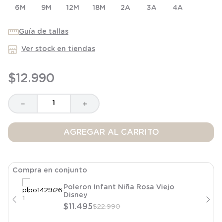
6M
8
.
saco dormir
9M
12M
18M
2A
3A
4A
9
.
saco
Guía de tallas
10
.
zapatillas niño
Ver stock en tiendas
$
12
.
990
－
＋
AGREGAR AL CARRITO
Compra en conjunto
Poleron Infant Niña Rosa Viejo
Disney
$
11
.
495
$
22
.
990