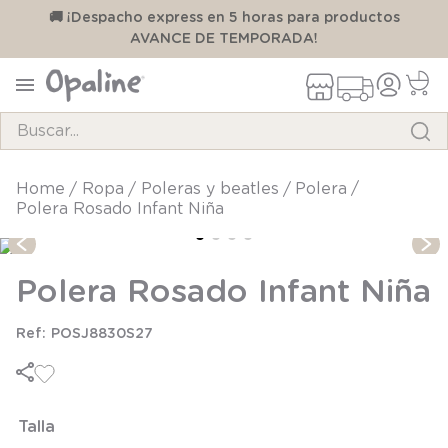
00
🚚 ¡Despacho express en 5 horas para productos
AVANCE DE TEMPORADA!
Buscar...
TÉRMINOS MÁS BUSCADOS
ropa
poleras y beatles
polera
Polera Rosado Infant Niña
1
.
pijama
2
.
calcetines
Polera Rosado Infant Niña
3
.
zapatillas
4
.
body
POSJ8830S27
5
.
panty
6
.
manta
Talla
7
.
niña