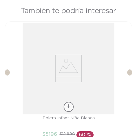
También te podría interesar
Talla
Polera Infant Niña Blanca
3A
$
5196
$
12
.
990
60 %