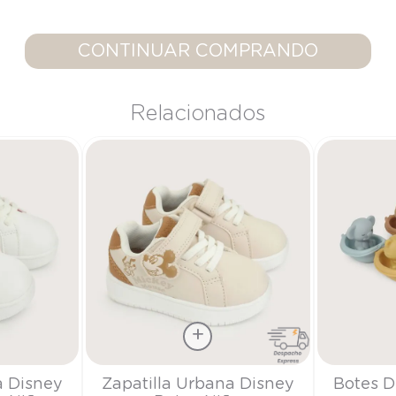
9
.
saco
10
.
poleron
CONTINUAR COMPRANDO
Relacionados
Talla
Talla
a Disney
Zapatilla Urbana Disney
Botes D