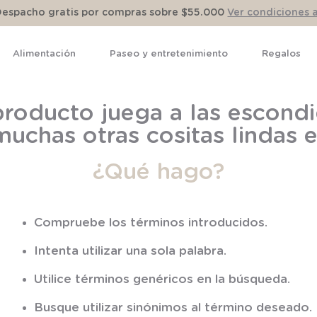
Despacho gratis por compras sobre $55.000
Ver condiciones 
Alimentación
Paseo y entretenimiento
Regalos
TÉRMINOS MÁS BUSCADOS
roducto juega a las escondi
1
.
pijama
muchas otras cositas lindas
2
.
calcetines
¿Qué hago?
3
.
zapatillas
4
.
body
5
.
manta
Compruebe los términos introducidos.
6
.
panty
Intenta utilizar una sola palabra.
7
.
niña
Utilice términos genéricos en la búsqueda.
8
.
saco dormir
Busque utilizar sinónimos al término deseado.