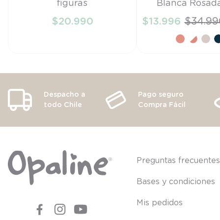
figuras
Blanca Rosad
TU
22
$
20
.
990
$
13
.
996
$
34
.
99
AÑADIR AL CARRITO
AÑADIR AL CA
Despacho a
Pago seguro
todo Chile
Compra Fácil
Preguntas frecuente
Bases y condiciones
Mis pedidos