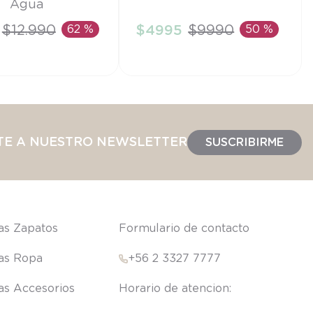
Agua
6M
$
12
.
990
62 %
$
4995
$
9990
50 %
IR AL CARRITO
AÑADIR AL CARRITO
TE A NUESTRO NEWSLETTER
SUSCRIBIRME
las Zapatos
Formulario de contacto
las Ropa
+56 2 3327 7777
las Accesorios