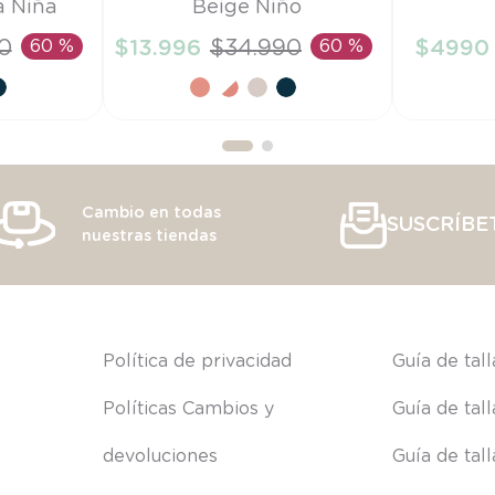
a Niña
Beige Niño
27
TU
0
60 %
$
13
.
996
$
34
.
990
60 %
$
4990
RRITO
AÑADIR AL CARRITO
AÑAD
Cambio en todas
SUSCRÍBE
nuestras tiendas
s
Política de privacidad
Guía de tal
Políticas Cambios y 
Guía de tal
devoluciones
Guía de tal