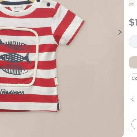
9
.
saco
10
.
zapatillas niño
$
Co
Jeans Denim Infant Niño
$
19
.
990