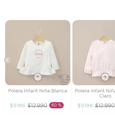
a
Talla
Talla
Polera Infant Niña Blanca
Polera Infant Ni
Claro
3A
2A
$
5196
$
12
.
990
60 %
$
5196
$
12
.
990
AÑADIR AL CARRITO
AÑADIR AL CA