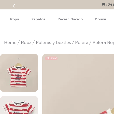
🚚 ¡D
Ropa
Zapatos
Recién Nacido
Dormir
ropa
poleras y beatles
polera
Polera Roj