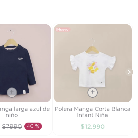
T
Talla
anga larga azul de
Polera Manga Corta Blanca
niño
Infant Niña
6M
$
7990
40 %
$
12
.
990
IR AL CARRITO
AÑADIR AL CARRITO