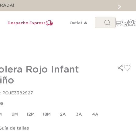
ORADA!
Buscar...
Despacho Express
Outlet 🔥
olera Rojo Infant
iño
POJE3382S27
la
M
9M
12M
18M
2A
3A
4A
Guía de tallas