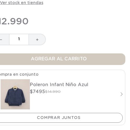
Ver stock en tiendas
12
.
990
－
＋
AGREGAR AL CARRITO
mpra en conjunto
Poleron Infant Niño Azul
$
7495
$
14
.
990