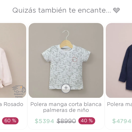
Quizás también te encante... 🩶
Talla
Talla
ña Rosado
Polera manga corta blanca
Polera m
palmeras de niño
2A
3A
60 %
$
5394
$
8990
40 %
$
4794
RRITO
AÑADIR AL CARRITO
AÑAD