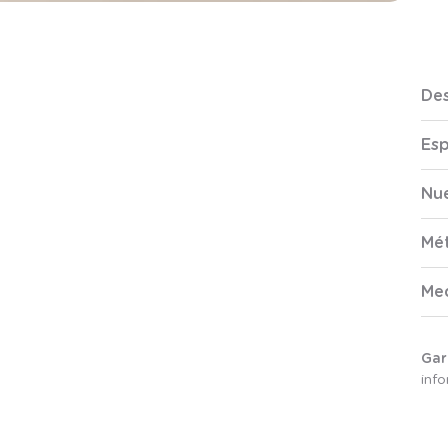
Des
Esp
Nue
Mé
Me
Gar
inf