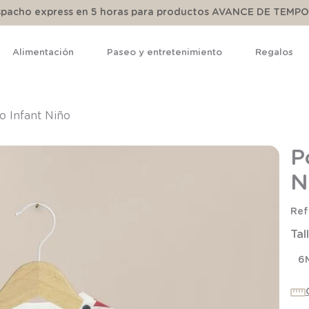
espacho express en 5 horas para productos AVANCE DE TEMP
Alimentación
Paseo y entretenimiento
Regalos
TÉRMINOS MÁS BUSCADOS
1
.
pijama
o Infant Niño
2
.
calcetines
P
3
.
zapatillas
N
4
.
body
5
.
manta
Tal
6
.
panty
7
.
niña
6
8
.
saco dormir