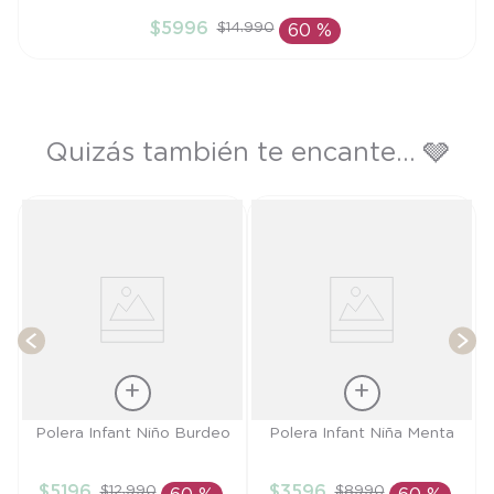
2A
$
5996
$
14
.
990
60 %
AÑADIR AL CARRITO
Quizás también te encante... 🩶
a
T
Talla
Talla
Polera Infant Niño Burdeo
Polera Infant Niña Menta
3A
9M
$
5196
$
3596
$
12
.
990
$
8990