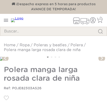
00
🚚 ¡Despacho express en 5 horas para productos
AVANCE DE TEMPORADA!
Buscar...
TÉRMINOS MÁS BUSCADOS
ropa
poleras y beatles
polera
Polera manga larga rosada clara de niña
1
.
pijama
2
.
calcetines
Polera manga larga
3
.
zapatillas
rosada clara de niña
4
.
body
5
.
panty
POJE82303AS26
6
.
manta
7
.
niña