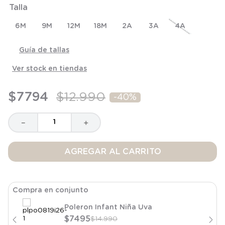
Talla
8
.
saco dormir
9
.
saco
6M
9M
12M
18M
2A
3A
4A
10
.
zapatillas niño
Guía de tallas
Ver stock en tiendas
$
7794
$
12
.
990
-
40%
－
＋
AGREGAR AL CARRITO
Compra en conjunto
Poleron Infant Niña Uva
$
7495
$
14
.
990