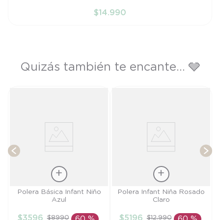
6M
$
14
.
990
AÑADIR AL CARRITO
Quizás también te encante... 🩶
)
T
Talla
Talla
Polera Básica Infant Niño
Polera Infant Niña Rosado
Azul
Claro
18M
2A
$
3596
$
5196
$
8990
$
12
.
990
60 %
60 %