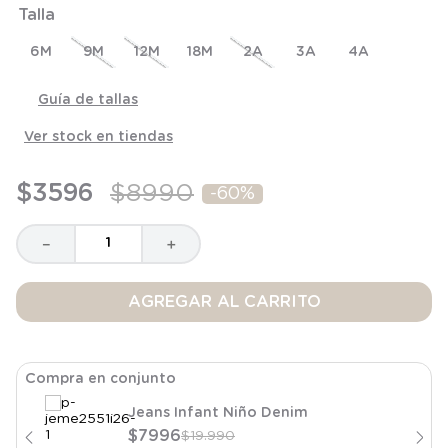
Talla
8
.
saco
9
.
saco dormir
6M
9M
12M
18M
2A
3A
4A
10
.
accesorios
Guía de tallas
Ver stock en tiendas
$
3596
$
8990
-
60%
－
＋
AGREGAR AL CARRITO
Compra en conjunto
Jeans Infant Niño Denim
$
7996
$
19
.
990