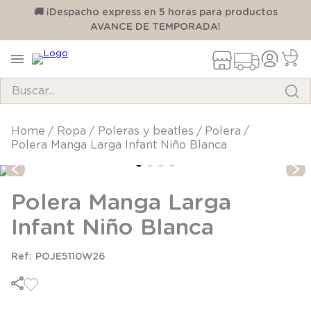
00
🚚 ¡Despacho express en 5 horas para productos
AVANCE DE TEMPORADA!
Buscar...
TÉRMINOS MÁS BUSCADOS
ropa
poleras y beatles
polera
Polera Manga Larga Infant Niño Blanca
1
.
pijama
2
.
calcetines
Polera Manga Larga
3
.
zapatillas
Infant Niño Blanca
4
.
body
5
.
manta
POJE5110W26
6
.
panty
7
.
niña