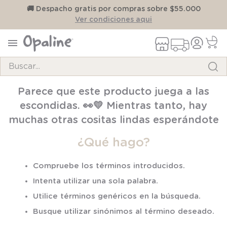
on
🚚 Despacho gratis por compras sobre $55.000
Ver condiciones aqui
Buscar...
TÉRMINOS MÁS BUSCADOS
Parece que este producto juega a las
1
.
pijama
escondidas. 👀💛 Mientras tanto, hay
2
.
calcetines
muchas otras cositas lindas esperándote
3
.
zapatillas
¿Qué hago?
4
.
body
Compruebe los términos introducidos.
5
.
manta
Intenta utilizar una sola palabra.
6
.
panty
Utilice términos genéricos en la búsqueda.
7
.
niña
Busque utilizar sinónimos al término deseado.
8
.
saco dormir