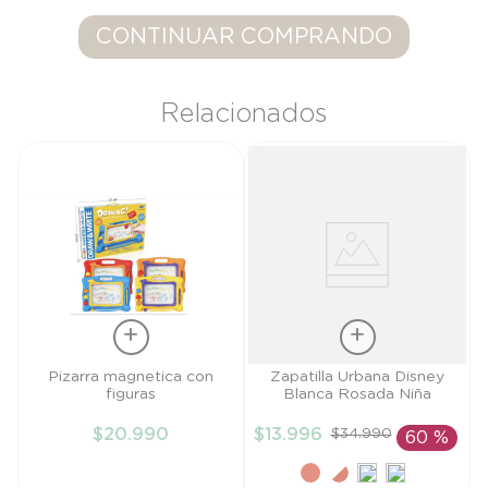
9
.
saco
CONTINUAR COMPRANDO
10
.
poleron
Relacionados
Talla
Talla
Pizarra magnetica con
Zapatilla Urbana Disney
figuras
Blanca Rosada Niña
TU
22
$
20
.
990
$
13
.
996
$
34
.
990
60 %
AÑADIR AL
AÑADIR AL
CARRITO
CARRITO