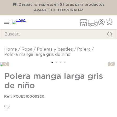
00
🚚 ¡Despacho express en 5 horas para productos
AVANCE DE TEMPORADA!
Buscar...
TÉRMINOS MÁS BUSCADOS
ropa
poleras y beatles
polera
Polera manga larga gris de niño
1
.
pijama
2
.
calcetines
Polera manga larga gris
3
.
zapatillas
de niño
4
.
body
5
.
manta
POJE510609S26
6
.
panty
7
.
niña