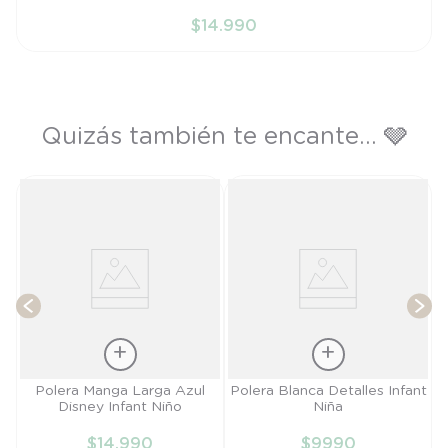
6M
$
14
.
990
AÑADIR AL CARRITO
Quizás también te encante... 🩶
d
P
T
Talla
Talla
Polera Manga Larga Azul
Polera Blanca Detalles Infant
Disney Infant Niño
Niña
6M
6M
$
14
.
990
$
9990