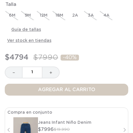
Talla
8
.
saco
9
.
saco dormir
6M
9M
12M
18M
2A
3A
4A
10
.
poleron
Guía de tallas
Ver stock en tiendas
$
4794
$
7990
-
40%
－
＋
AGREGAR AL CARRITO
Compra en conjunto
Jeans Infant Niño Denim
$
7996
$
19
.
990