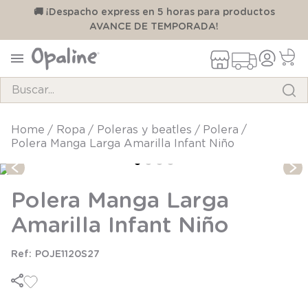
00
🚚 ¡Despacho express en 5 horas para productos
AVANCE DE TEMPORADA!
Buscar...
TÉRMINOS MÁS BUSCADOS
ropa
poleras y beatles
polera
Polera Manga Larga Amarilla Infant Niño
1
.
pijama
2
.
calcetines
Polera Manga Larga
3
.
zapatillas
Amarilla Infant Niño
4
.
body
5
.
manta
POJE1120S27
6
.
panty
7
.
niña