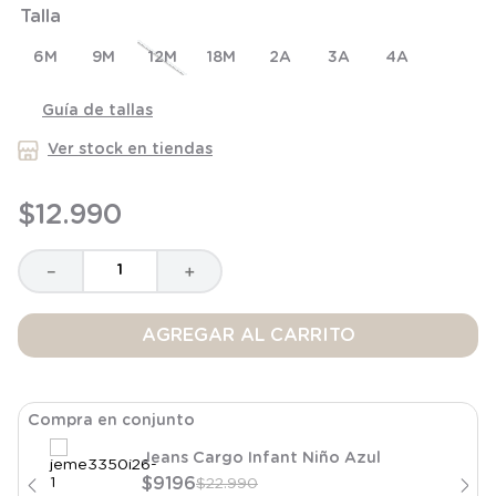
Talla
8
.
saco dormir
9
.
saco
6M
9M
12M
18M
2A
3A
4A
10
.
poleron
Guía de tallas
Ver stock en tiendas
$
12
.
990
－
＋
AGREGAR AL CARRITO
Compra en conjunto
Jeans Cargo Infant Niño Azul
$
9196
$
22
.
990