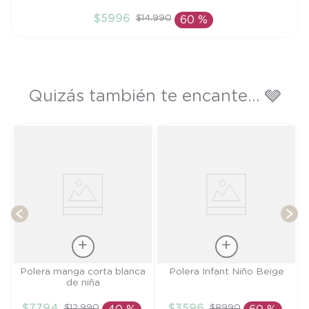
2A
$
5996
$
14
.
990
60 %
AÑADIR AL CARRITO
Quizás también te encante... 🩶
e
P
T
Talla
Talla
Polera manga corta blanca
Polera Infant Niño Beige
de niña
2A
9M
$
7794
$
3596
$
12
.
990
$
8990