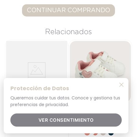
9
.
saco
CONTINUAR COMPRANDO
10
.
zapatillas niño
Relacionados
Protección de Datos
Queremos cuidar tus datos. Conoce y gestiona tus
preferencias de privacidad.
Talla
Talla
Pizarra magnetica con
Zapatilla Urbana Disney
figuras
Blanca Rosada Niña
TU
21
VER CONSENTIMIENTO
$
20
.
990
$
13
.
996
$
34
.
990
60 %
AÑADIR AL
AÑADIR AL
CARRITO
CARRITO