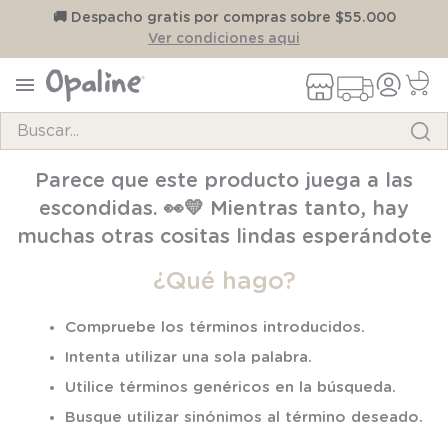
on
🚚 Despacho gratis por compras sobre $55.000
Ver condiciones aqui
Buscar...
TÉRMINOS MÁS BUSCADOS
Parece que este producto juega a las
1
.
pijama
escondidas. 👀💛 Mientras tanto, hay
2
.
calcetines
muchas otras cositas lindas esperándote
3
.
zapatillas
¿Qué hago?
4
.
body
Compruebe los términos introducidos.
5
.
panty
Intenta utilizar una sola palabra.
6
.
manta
Utilice términos genéricos en la búsqueda.
7
.
niña
Busque utilizar sinónimos al término deseado.
8
.
saco dormir