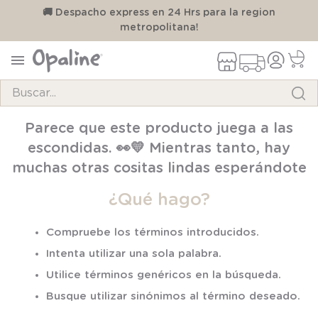
🚚 Despacho express en 24 Hrs para la region
💳🔥
metropolitana!
Buscar...
TÉRMINOS MÁS BUSCADOS
Parece que este producto juega a las
1
.
pijama
escondidas. 👀💛 Mientras tanto, hay
2
.
calcetines
muchas otras cositas lindas esperándote
3
.
zapatillas
¿Qué hago?
4
.
body
Compruebe los términos introducidos.
5
.
panty
Intenta utilizar una sola palabra.
6
.
manta
Utilice términos genéricos en la búsqueda.
7
.
niña
Busque utilizar sinónimos al término deseado.
8
.
saco dormir