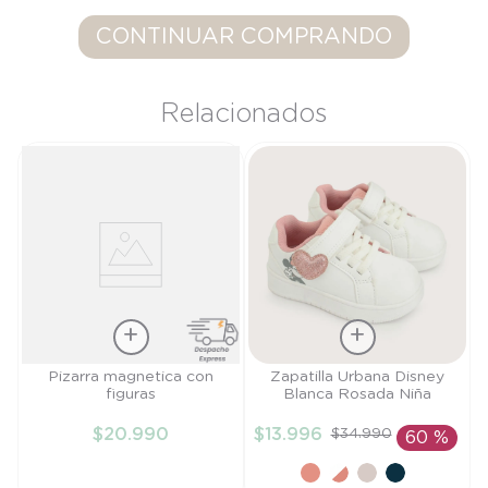
9
.
saco
CONTINUAR COMPRANDO
10
.
zapatillas niño
Relacionados
Talla
Talla
Pizarra magnetica con
Zapatilla Urbana Disney
figuras
Blanca Rosada Niña
TU
21
$
20
.
990
$
13
.
996
$
34
.
990
60 %
AÑADIR AL
AÑADIR AL
CARRITO
CARRITO