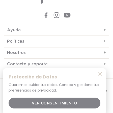
Ayuda
+
Políticas
+
Nosotros
+
Contacto y soporte
+
Protección de Datos
Queremos cuidar tus datos. Conoce y gestiona tus
© 2025. Todos los derechos reservados
Por tu seguridad, recuerda revisar siempre en tu navegador que el sitio que
preferencias de privacidad.
visitas sea la versión oficial. La dirección opaline.cl es la única del sitio oficial de
Opaline.Seguridad y Privacidad Garantizada SSL Secure GlobalSign. Comprar en
opaline.cl es 100% seguro.
VER CONSENTIMIENTO