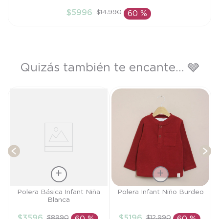
2A
$
5996
$
14
.
990
60 %
AÑADIR AL CARRITO
Quizás también te encante... 🩶
e
P
T
Talla
Talla
Polera Básica Infant Niña
Polera Infant Niño Burdeo
Blanca
6M
18M
$
3596
$
5196
$
8990
$
12
.
990