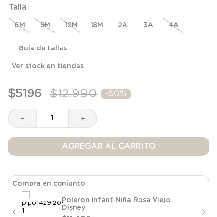
Talla
8
.
saco
9
.
saco dormir
6M
9M
12M
18M
2A
3A
4A
10
.
accesorios
Guía de tallas
Ver stock en tiendas
$
5196
$
12
.
990
-
60%
－
＋
AGREGAR AL CARRITO
Compra en conjunto
Poleron Infant Niña Rosa Viejo
Disney