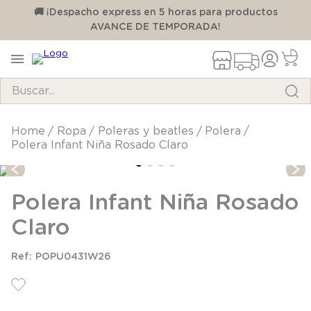
00
🚚 ¡Despacho express en 5 horas para productos
AVANCE DE TEMPORADA!
Buscar...
TÉRMINOS MÁS BUSCADOS
ropa
poleras y beatles
polera
Polera Infant Niña Rosado Claro
1
.
pijama
2
.
calcetines
Polera Infant Niña Rosado
3
.
zapatillas
Claro
4
.
body
5
.
manta
POPU0431W26
6
.
panty
7
.
niña