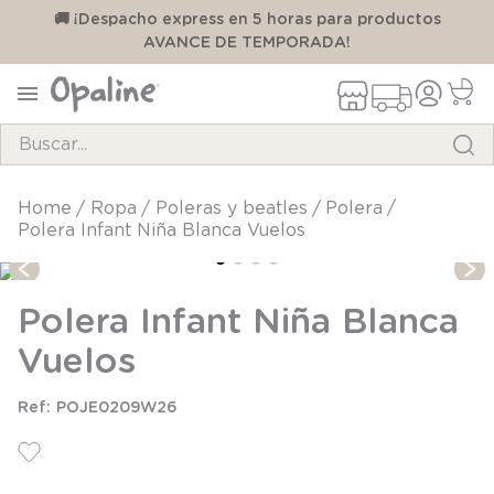
00
🚚 ¡Despacho express en 5 horas para productos
AVANCE DE TEMPORADA!
Buscar...
TÉRMINOS MÁS BUSCADOS
ropa
poleras y beatles
polera
Polera Infant Niña Blanca Vuelos
1
.
pijama
2
.
calcetines
Polera Infant Niña Blanca
3
.
zapatillas
Vuelos
4
.
body
5
.
manta
POJE0209W26
6
.
panty
7
.
niña