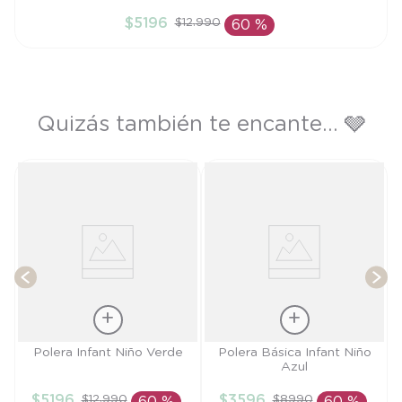
6M
$
5196
$
12
.
990
60 %
AÑADIR AL CARRITO
Quizás también te encante... 🩶
)
T
Talla
Talla
Polera Infant Niño Verde
Polera Básica Infant Niño
Azul
6M
18M
$
5196
$
3596
$
12
.
990
$
8990