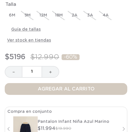
Talla
8
.
saco dormir
9
.
saco
6M
9M
12M
18M
2A
3A
4A
10
.
poleron
Guía de tallas
Ver stock en tiendas
$
5196
$
12
.
990
-
60%
－
＋
AGREGAR AL CARRITO
Compra en conjunto
Pantalon Infant Niña Azul Marino
$
11
.
994
$
19
.
990