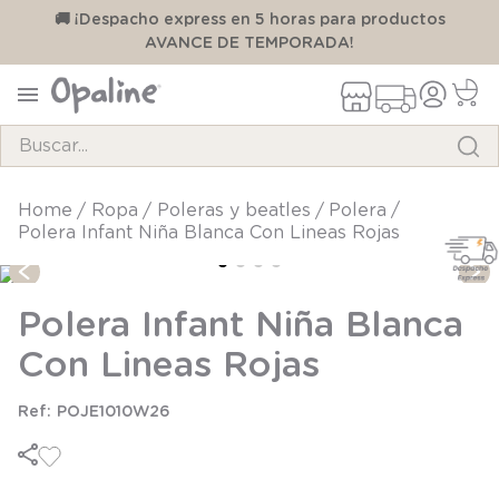
00
🚚 ¡Despacho express en 5 horas para productos
AVANCE DE TEMPORADA!
Buscar...
TÉRMINOS MÁS BUSCADOS
ropa
poleras y beatles
polera
Polera Infant Niña Blanca Con Lineas Rojas
1
.
pijama
2
.
calcetines
Polera Infant Niña Blanca
3
.
zapatillas
Con Lineas Rojas
4
.
body
5
.
manta
POJE1010W26
6
.
panty
7
.
niña