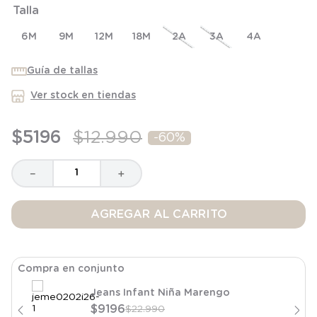
Talla
8
.
saco dormir
9
.
saco
6M
9M
12M
18M
2A
3A
4A
10
.
zapatillas niño
Guía de tallas
Ver stock en tiendas
$
5196
$
12
.
990
-
60%
－
＋
AGREGAR AL CARRITO
Compra en conjunto
Jeans Infant Niña Marengo
$
9196
$
22
.
990