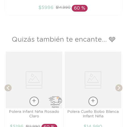
2A
$
5996
$
14
.
990
60 %
AÑADIR AL CARRITO
Quizás también te encante... 🩶
a
T
Talla
Talla
Polera Infant Niña Rosado
Polera Cuello Bobo Blanca
Claro
Infant Niña
2A
6M
$
5196
$
14
.
990
$
12
.
990