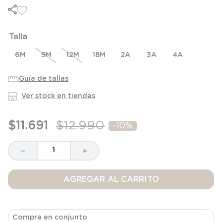
6
.
panty
7
.
niña
Talla
8
.
saco dormir
9
.
saco
6M
9M
12M
18M
2A
3A
4A
10
.
zapatillas niño
Guía de tallas
Ver stock en tiendas
$
11
.
691
$
12
.
990
-
10%
－
＋
AGREGAR AL CARRITO
Compra en conjunto