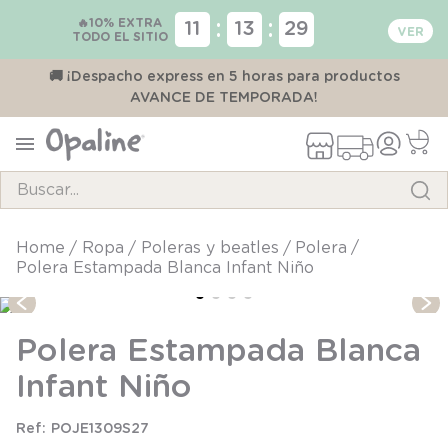
🔥10% EXTRA
:
:
11
13
29
TODO EL SITIO
00
🚚 ¡Despacho express en 5 horas para productos
AVANCE DE TEMPORADA!
Buscar...
TÉRMINOS MÁS BUSCADOS
ropa
poleras y beatles
polera
Polera Estampada Blanca Infant Niño
1
.
pijama
2
.
calcetines
Polera Estampada Blanca
3
.
zapatillas
Infant Niño
4
.
body
5
.
manta
POJE1309S27