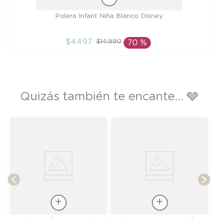
Talla
Polera Infant Niña Blanco Disney
18M
$
4497
$
14
.
990
70 %
AÑADIR AL CARRITO
Quizás también te encante... 🩶
T