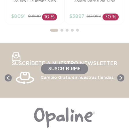
Talla
Talla
Polera Lila Infant Niña
Polera Verde de Niño
6M
9M
$
8091
$
3897
$
8990
$
12
.
990
10 %
70 %
AÑADIR AL
AÑADIR AL
CARRITO
CARRITO
SUSCRÍBETE A NUESTRO NEWSLETTER
SUSCRIBIRME
Cambio Gratis en nuestras tiendas