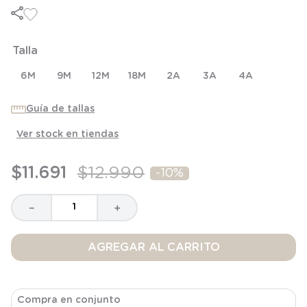
6
.
panty
7
.
niña
Talla
8
.
saco dormir
9
.
saco
6M
9M
12M
18M
2A
3A
4A
10
.
zapatillas niño
Guía de tallas
Ver stock en tiendas
$
11
.
691
$
12
.
990
-
10%
－
＋
AGREGAR AL CARRITO
Compra en conjunto