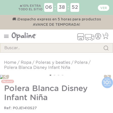
🔥10% EXTRA
:
:
06
38
52
TODO EL SITIO
00
🚚 ¡Despacho express en 5 horas para productos
AVANCE DE TEMPORADA!
Buscar...
TÉRMINOS MÁS BUSCADOS
ropa
poleras y beatles
polera
Polera Blanca Disney Infant Niña
1
.
pijama
2
.
calcetines
Polera Blanca Disney
3
.
zapatillas
Infant Niña
4
.
body
5
.
manta
POJE1410S27