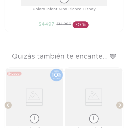
Talla
Polera Infant Niña Blanca Disney
2A
$
4497
$
14
.
990
70 %
AÑADIR AL CARRITO
Quizás también te encante... 🩶
)
T