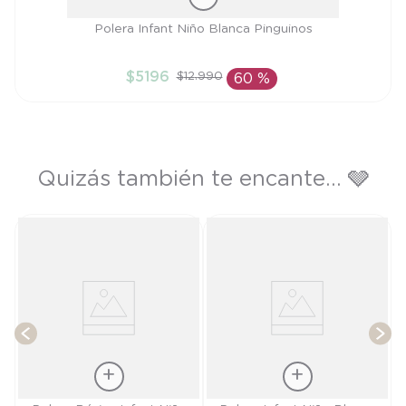
Talla
Polera Infant Niño Blanca Pinguinos
3A
$
5196
$
12
.
990
60 %
AÑADIR AL CARRITO
Quizás también te encante... 🩶
de
T