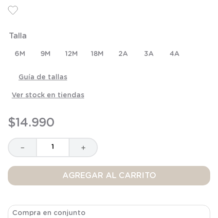
6
.
niña
7
.
manta
Talla
8
.
saco
9
.
saco dormir
6M
9M
12M
18M
2A
3A
4A
10
.
osito
Guía de tallas
Ver stock en tiendas
$
14
.
990
－
＋
AGREGAR AL CARRITO
Compra en conjunto