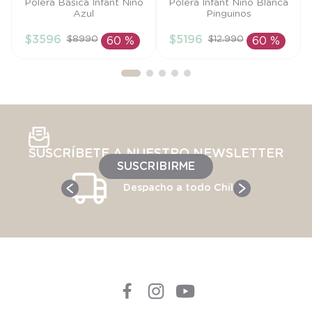
Talla
Talla
Polera Básica Infant Niño
Polera Infant Niño Blanca
Azul
Pinguinos
18M
3A
$
3596
$
5196
$
8990
$
12
.
990
60 %
60 %
AÑADIR AL
AÑADIR AL
CARRITO
CARRITO
SUSCRÍBETE A NUESTRO NEWSLETTER
SUSCRIBIRME
Despacho a todo Chile