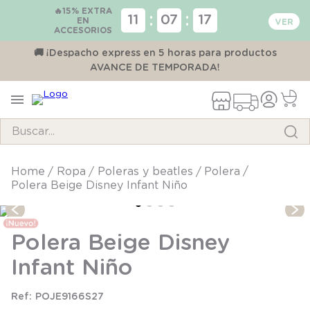
🔥15% EXTRA
:
:
11
07
17
EN
ACCESORIOS
00
🚚 ¡Despacho express en 5 horas para productos
AVANCE DE TEMPORADA!
Buscar...
TÉRMINOS MÁS BUSCADOS
ropa
poleras y beatles
polera
Polera Beige Disney Infant Niño
1
.
pijama
2
.
calcetines
Polera Beige Disney
3
.
zapatillas
Infant Niño
4
.
panty
5
.
body
POJE9166S27