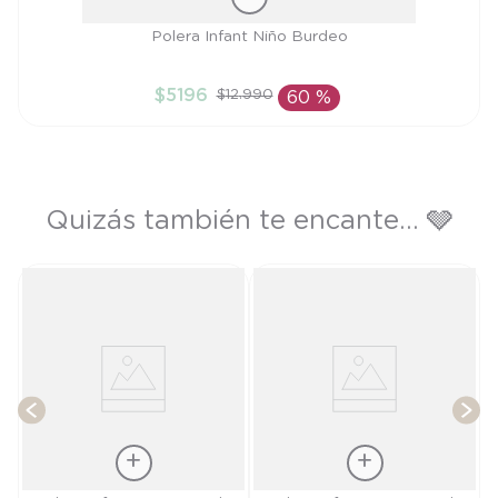
Talla
Polera Infant Niño Burdeo
3A
$
5196
$
12
.
990
60 %
AÑADIR AL CARRITO
Quizás también te encante... 🩶
)
T