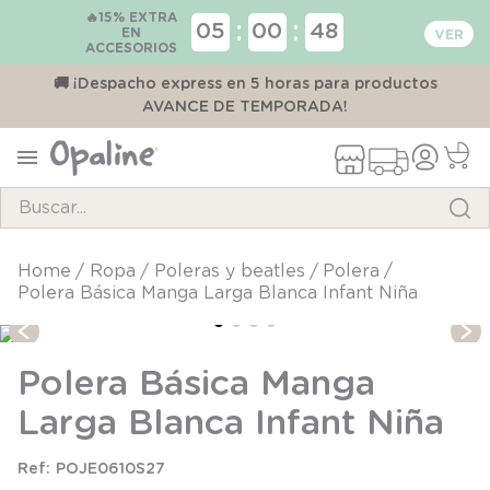
🔥15% EXTRA
:
:
05
00
48
EN
ACCESORIOS
00
🚚 ¡Despacho express en 5 horas para productos
AVANCE DE TEMPORADA!
Buscar...
TÉRMINOS MÁS BUSCADOS
ropa
poleras y beatles
polera
Polera Básica Manga Larga Blanca Infant Niña
1
.
pijama
2
.
calcetines
Polera Básica Manga
3
.
zapatillas
Larga Blanca Infant Niña
4
.
body
5
.
panty
POJE0610S27