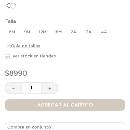
6
.
manta
7
.
niña
Talla
8
.
saco dormir
9
.
saco
6M
9M
12M
18M
2A
3A
4A
10
.
zapatillas niño
Guía de tallas
Ver stock en tiendas
$
8990
－
＋
AGREGAR AL CARRITO
Compra en conjunto