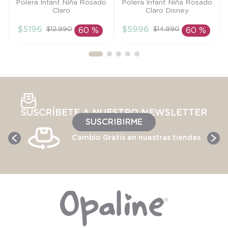
Talla
Talla
Polera Infant Niña Rosado
Polera Infant Niña Rosado
Claro
Claro Disney
18M
9M
$
5196
$
5996
$
12
.
990
$
14
.
990
60 %
60 %
AÑADIR AL
AÑADIR AL
CARRITO
CARRITO
SUSCRÍBETE A NUESTRO NEWSLETTER
SUSCRIBIRME
Cambio Gratis en nuestras tiendas