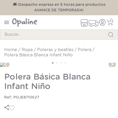
00
🚚 ¡Despacho express en 5 horas para productos
AVANCE DE TEMPORADA!
Buscar...
TÉRMINOS MÁS BUSCADOS
ropa
poleras y beatles
polera
Polera Básica Blanca Infant Niño
1
.
pijama
2
.
calcetines
Polera Básica Blanca
3
.
zapatillas
Infant Niño
4
.
body
5
.
manta
POJE8710S27
6
.
panty
7
.
niña