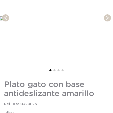
6
.
panty
7
.
niña
8
.
saco dormir
9
.
saco
10
.
zapatillas niño
Plato gato con base
antideslizante amarillo
IL990320E26