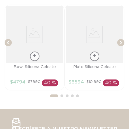
e
T
Talla
Talla
Bowl Silicona Celeste
Plato Silicona Celeste
TU
TU
$
4794
$
6594
$
7990
$
10
.
990
40 %
40 %
AÑADIR AL
AÑADIR AL
CARRITO
CARRITO