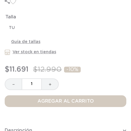
Talla
TU
Guía de tallas
Ver stock en tiendas
$
11
.
691
$
12
.
990
-
10%
－
＋
AGREGAR AL CARRITO
Descripción