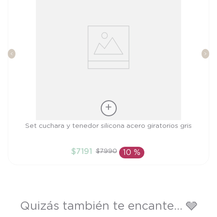
Talla
Set cuchara y tenedor silicona acero giratorios gris
TU
$
7191
$
7990
10 %
AÑADIR AL CARRITO
Quizás también te encante... 🩶