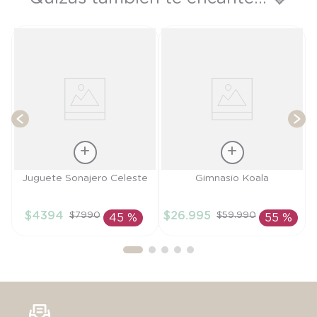
+
T
Talla
Talla
Juguete Sonajero Celeste
Gimnasio Koala
TU
TU
$
4394
$
26
.
995
$
7990
$
59
.
990
45 %
55 %
AÑADIR AL
AÑADIR AL
CARRITO
CARRITO