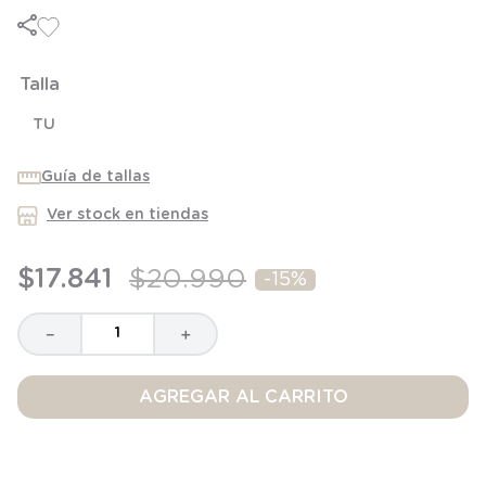
6
.
manta
7
.
niña
8
.
saco dormir
Talla
9
.
saco
TU
10
.
zapatillas niño
Guía de tallas
Ver stock en tiendas
$
17
.
841
$
20
.
990
-
15%
－
＋
AGREGAR AL CARRITO