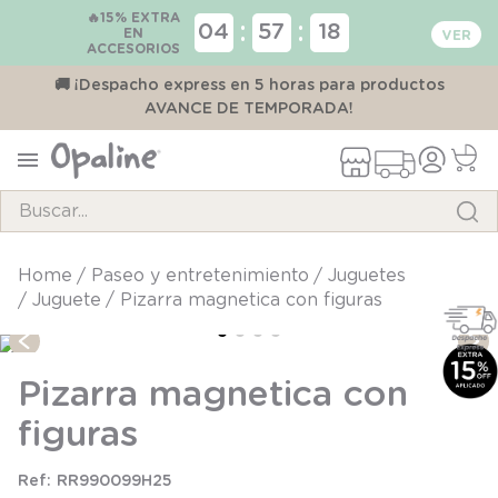
🔥15% EXTRA
:
:
04
57
18
EN
ACCESORIOS
00
🚚 ¡Despacho express en 5 horas para productos
AVANCE DE TEMPORADA!
Buscar...
TÉRMINOS MÁS BUSCADOS
paseo y entretenimiento
juguetes
juguete
Pizarra magnetica con figuras
1
.
pijama
2
.
calcetines
Pizarra magnetica con
3
.
zapatillas
figuras
4
.
body
5
.
panty
RR990099H25