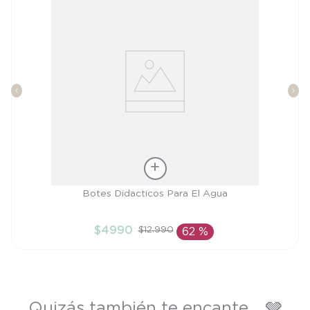
Talla
Botes Didacticos Para El Agua
TU
$
4990
$
12
.
990
62 %
AÑADIR AL CARRITO
Quizás también te encante... 🩶