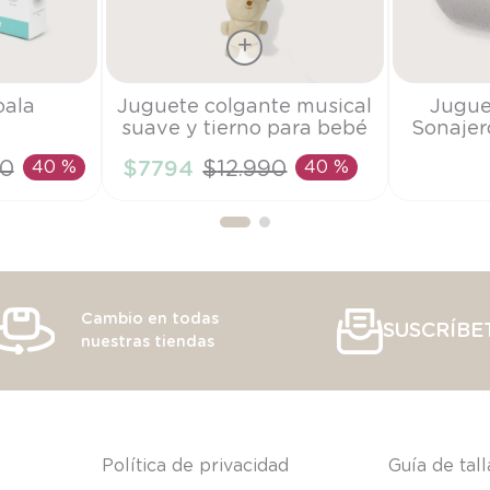
Talla
Talla
oala
Juguete colgante musical
Jugue
suave y tierno para bebé
Sonajer
TU
TU
0
40 %
$
7794
$
12
.
990
40 %
RRITO
AÑADIR AL CARRITO
AÑAD
Cambio en todas
SUSCRÍBE
nuestras tiendas
s
Política de privacidad
Guía de tal