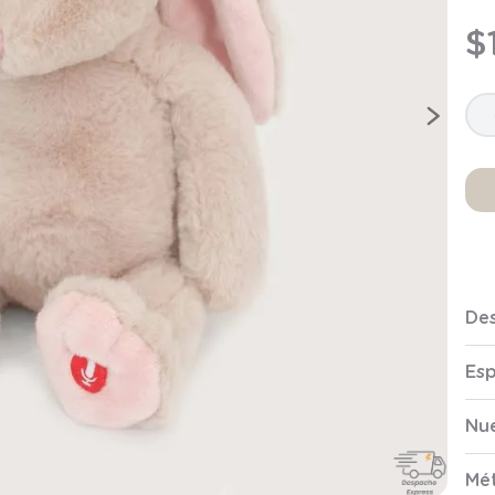
9
.
saco
$
10
.
poleron
Des
Esp
Nue
Mé