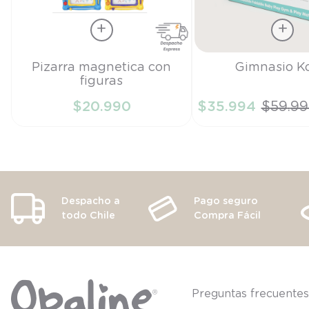
Talla
Talla
Pizarra magnetica con
Gimnasio K
figuras
TU
TU
$
20
.
990
$
35
.
994
$
59
.
99
AÑADIR AL CARRITO
AÑADIR AL CA
Despacho a
Pago seguro
todo Chile
Compra Fácil
Preguntas frecuente