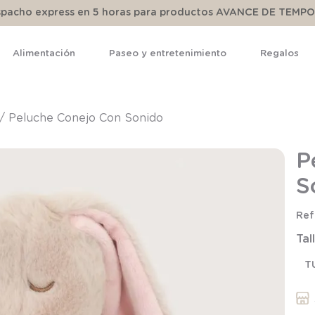
espacho express en 5 horas para productos AVANCE DE TEMP
Alimentación
Paseo y entretenimiento
Regalos
TÉRMINOS MÁS BUSCADOS
1
.
pijama
Peluche Conejo Con Sonido
2
.
calcetines
P
3
.
zapatillas
S
4
.
body
5
.
manta
Tal
6
.
panty
7
.
niña
T
8
.
saco dormir