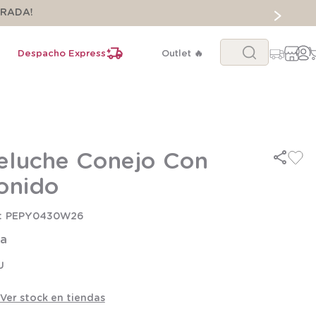
ORADA!
Buscar...
Despacho Express
Outlet 🔥
eluche Conejo Con
onido
PEPY0430W26
la
U
Ver stock en tiendas