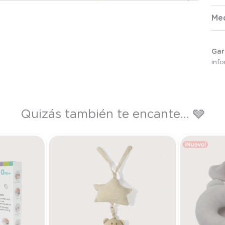
Me
Gar
inf
Quizás también te encante... 🩶