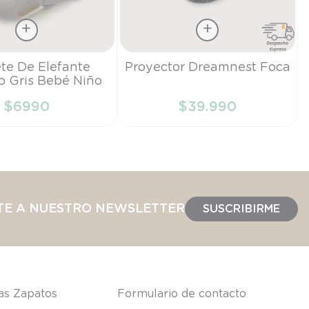
Talla
te De Elefante
Proyector Dreamnest Foca
o Gris Bebé Niño
TU
$
6990
$
39
.
990
IR AL CARRITO
AÑADIR AL CARRITO
TE A NUESTRO NEWSLETTER
SUSCRIBIRME
las Zapatos
Formulario de contacto