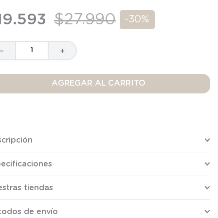
19
.
593
$
27
.
990
-
30%
－
＋
AGREGAR AL CARRITO
cripción
ecificaciones
stras tiendas
todos de envío