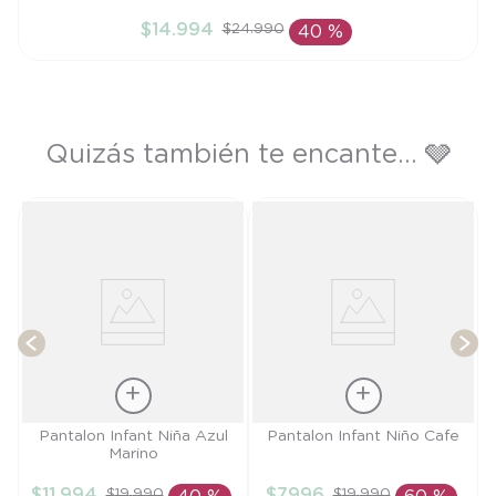
12M
$
14
.
994
$
24
.
990
40 %
AÑADIR AL CARRITO
Quizás también te encante... 🩶
e
T
Talla
Talla
Pantalon Infant Niña Azul
Pantalon Infant Niño Cafe
Marino
18M
12M
$
11
.
994
$
7996
$
19
.
990
$
19
.
990