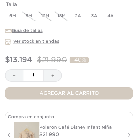
Talla
8
.
saco
9
.
saco dormir
6M
9M
12M
18M
2A
3A
4A
10
.
poleron
Guía de tallas
Ver stock en tiendas
$
13
.
194
$
21
.
990
-
40%
－
＋
AGREGAR AL CARRITO
Compra en conjunto
Poleron Café Disney Infant Niña
$
21
.
990