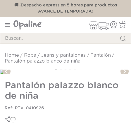
00
🚚 ¡Despacho express en 5 horas para productos
AVANCE DE TEMPORADA!
Buscar...
TÉRMINOS MÁS BUSCADOS
ropa
jeans y pantalones
pantalón
Pantalón palazzo blanco de niña
1
.
pijama
2
.
calcetines
Pantalón palazzo blanco
3
.
zapatillas
de niña
4
.
body
5
.
manta
PTVL0410S26
6
.
panty
7
.
niña