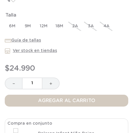
8
.
saco dormir
Talla
9
.
saco
10
.
zapatillas niño
6M
9M
12M
18M
2A
3A
4A
Guía de tallas
Ver stock en tiendas
$
24
.
990
－
＋
AGREGAR AL CARRITO
Compra en conjunto