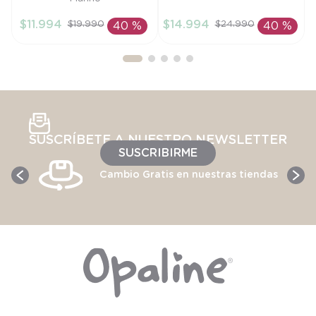
18M
12M
$
11
.
994
$
14
.
994
$
19
.
990
$
24
.
990
40 %
40 %
AÑADIR AL
AÑADIR AL
CARRITO
CARRITO
SUSCRÍBETE A NUESTRO NEWSLETTER
SUSCRIBIRME
Cambio Gratis en nuestras tiendas