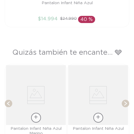
Talla
Pantalon Infant Niña Azul
12M
$
14
.
994
$
24
.
990
40 %
AÑADIR AL CARRITO
Quizás también te encante... 🩶
P
T
Talla
Talla
Pantalon Infant Niña Azul
Pantalon Infant Niña Azul
Marino