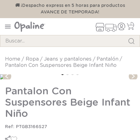
00
🚚 ¡Despacho express en 5 horas para productos
AVANCE DE TEMPORADA!
Buscar...
TÉRMINOS MÁS BUSCADOS
ropa
jeans y pantalones
pantalón
Pantalon Con Suspensores Beige Infant Niño
1
.
pijama
2
.
calcetines
Pantalon Con
3
.
zapatillas
Suspensores Beige Infant
4
.
body
Niño
5
.
panty
6
.
manta
PTGB3166S27
7
.
niña