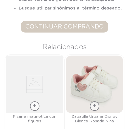
7
.
niña
Busque utilizar sinónimos al término deseado.
8
.
saco dormir
9
.
saco
CONTINUAR COMPRANDO
10
.
zapatillas niño
Relacionados
Talla
Talla
Pizarra magnetica con
Zapatilla Urbana Disney
figuras
Blanca Rosada Niña
TU
21