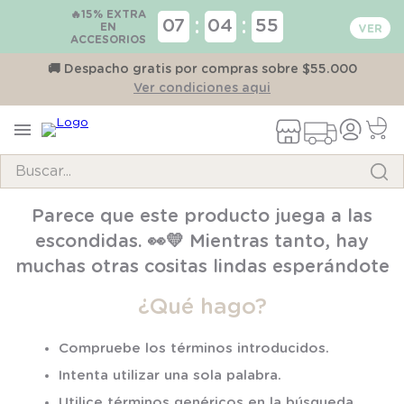
🔥15% EXTRA
:
:
07
04
55
EN
ACCESORIOS
on
🚚 Despacho gratis por compras sobre $55.000
Ver condiciones aqui
Buscar...
TÉRMINOS MÁS BUSCADOS
Parece que este producto juega a las
1
.
pijama
escondidas. 👀💛 Mientras tanto, hay
2
.
calcetines
muchas otras cositas lindas esperándote
3
.
zapatillas
¿Qué hago?
4
.
body
Compruebe los términos introducidos.
5
.
panty
Intenta utilizar una sola palabra.
6
.
manta
Utilice términos genéricos en la búsqueda.