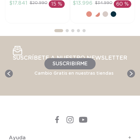
$
17
.
841
$
13
.
996
$
20
.
990
$
34
.
990
15 %
60 %
AÑADIR AL
AÑADIR AL
CARRITO
CARRITO
SUSCRÍBETE A NUESTRO NEWSLETTER
SUSCRIBIRME
Cambio Gratis en nuestras tiendas
Ayuda
+