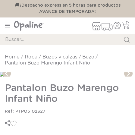
00
🚚 ¡Despacho express en 5 horas para productos
AVANCE DE TEMPORADA!
Buscar...
TÉRMINOS MÁS BUSCADOS
ropa
buzos y calzas
buzo
Pantalon Buzo Marengo Infant Niño
1
.
pijama
2
.
calcetines
Pantalon Buzo Marengo
3
.
zapatillas
Infant Niño
4
.
body
5
.
manta
PTPO5102S27
6
.
panty
7
.
niña