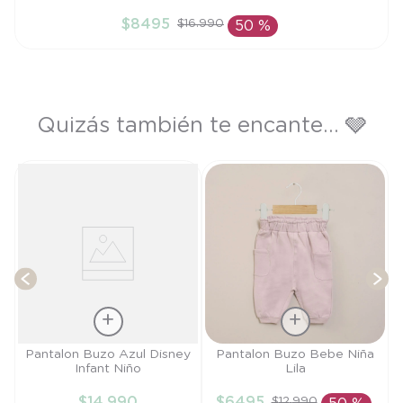
9M
$
8495
$
16
.
990
50 %
AÑADIR AL CARRITO
Quizás también te encante... 🩶
de
T
Talla
Talla
Pantalon Buzo Azul Disney
Pantalon Buzo Bebe Niña
Infant Niño
Lila
6M
9M
$
14
.
990
$
6495
$
12
.
990