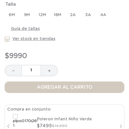
Talla
8
.
saco
9
.
saco dormir
6M
9M
12M
18M
2A
3A
4A
10
.
poleron
Guía de tallas
Ver stock en tiendas
$
9990
－
＋
AGREGAR AL CARRITO
Compra en conjunto
Poleron Infant Niño Verde
$
7495
$
14
.
990