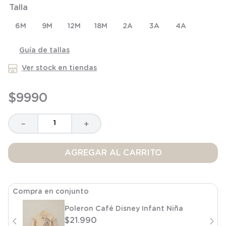
Talla
8
.
saco
9
.
saco dormir
6M
9M
12M
18M
2A
3A
4A
10
.
poleron
Guía de tallas
Ver stock en tiendas
$
9990
－
＋
AGREGAR AL CARRITO
Compra en conjunto
Poleron Café Disney Infant Niña
$
21
.
990