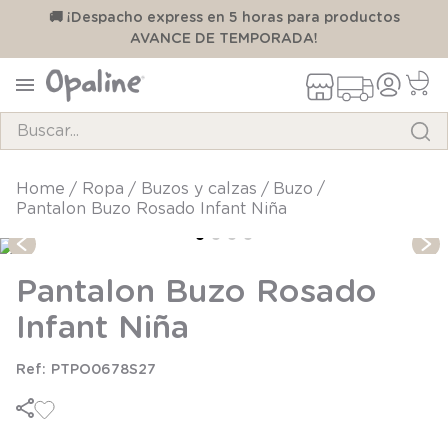
00
🚚 ¡Despacho express en 5 horas para productos
AVANCE DE TEMPORADA!
Buscar...
TÉRMINOS MÁS BUSCADOS
ropa
buzos y calzas
buzo
Pantalon Buzo Rosado Infant Niña
1
.
pijama
2
.
calcetines
Pantalon Buzo Rosado
3
.
zapatillas
Infant Niña
4
.
body
5
.
manta
PTPO0678S27
6
.
panty
7
.
niña