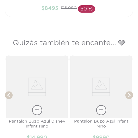
9M
$
8495
$
16
.
990
50 %
AÑADIR AL CARRITO
Quizás también te encante... 🩶
y
T
Talla
Talla
Pantalon Buzo Azul Disney
Pantalon Buzo Azul Infant
Infant Niño
Niño
6M
6M
$
14
.
990
$
9990