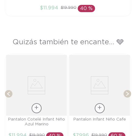
18M
$
11
.
994
$
19
.
990
40 %
AÑADIR AL CARRITO
Quizás también te encante... 🩶
T
Talla
Talla
Pantalon Cotelé Infant Niño
Pantalon Infant Niño Cafe
Azul Marino
3A
12M
$
11
.
994
$
7996
$
19
.
990
$
19
.
990