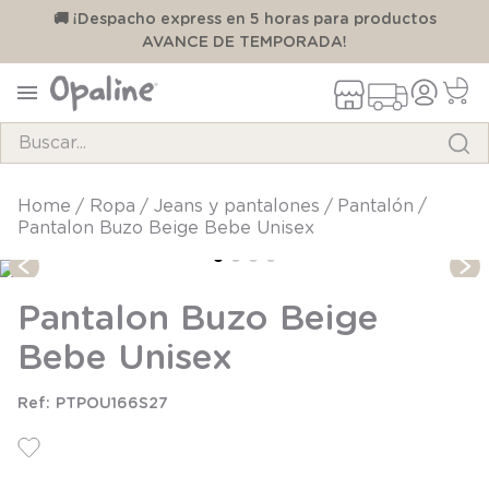
00
🚚 ¡Despacho express en 5 horas para productos
AVANCE DE TEMPORADA!
Buscar...
TÉRMINOS MÁS BUSCADOS
ropa
jeans y pantalones
pantalón
Pantalon Buzo Beige Bebe Unisex
1
.
pijama
2
.
calcetines
Pantalon Buzo Beige
3
.
zapatillas
Bebe Unisex
4
.
body
5
.
manta
PTPOU166S27
6
.
panty
7
.
niña