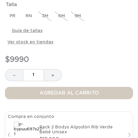
Talla
8
.
saco dormir
9
.
saco
PR
RN
3M
6M
9M
10
.
poleron
Guía de tallas
Ver stock en tiendas
$
9990
－
＋
AGREGAR AL CARRITO
Compra en conjunto
Pack 2 Bodys Algodón Rib Verde
Bebé Unisex