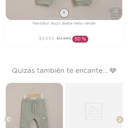
Talla
Pantalon Buzo Bebe Niño Verde
3M
$
6495
$
12
.
990
50 %
AÑADIR AL CARRITO
Quizás también te encante... 🩶
y
T