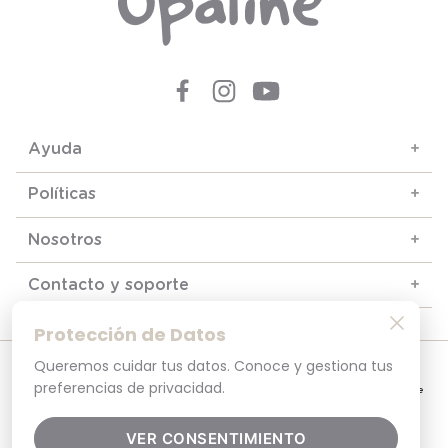
Ayuda
+
Políticas
+
Nosotros
+
Contacto y soporte
+
Protección de Datos
Queremos cuidar tus datos. Conoce y gestiona tus
© 2025. Todos los derechos reservados
Por tu seguridad, recuerda revisar siempre en tu navegador que el sitio que
preferencias de privacidad.
visitas sea la versión oficial. La dirección opaline.cl es la única del sitio oficial de
Opaline.Seguridad y Privacidad Garantizada SSL Secure GlobalSign. Comprar en
opaline.cl es 100% seguro.
VER CONSENTIMIENTO