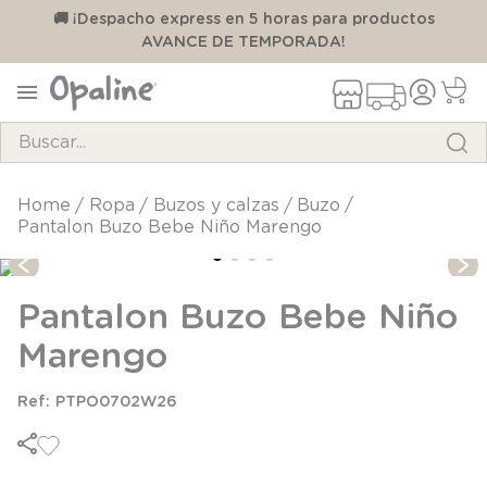
00
🚚 ¡Despacho express en 5 horas para productos
AVANCE DE TEMPORADA!
Buscar...
TÉRMINOS MÁS BUSCADOS
ropa
buzos y calzas
buzo
Pantalon Buzo Bebe Niño Marengo
1
.
pijama
2
.
calcetines
Pantalon Buzo Bebe Niño
3
.
zapatillas
Marengo
4
.
body
5
.
panty
PTPO0702W26
6
.
manta
7
.
niña