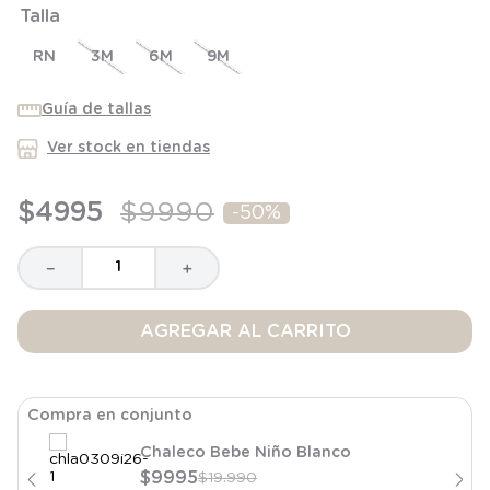
Talla
8
.
saco dormir
9
.
saco
RN
3M
6M
9M
10
.
zapatillas niño
Guía de tallas
Ver stock en tiendas
$
4995
$
9990
-
50%
－
＋
AGREGAR AL CARRITO
Compra en conjunto
Chaleco Bebe Niño Blanco
$
9995
$
19
.
990