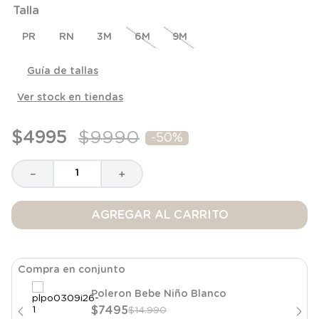
Talla
8
.
saco
9
.
saco dormir
PR
RN
3M
6M
9M
10
.
poleron
Guía de tallas
Ver stock en tiendas
$
4995
$
9990
-
50%
－
＋
AGREGAR AL CARRITO
Compra en conjunto
Poleron Bebe Niño Blanco
$
7495
$
14
.
990