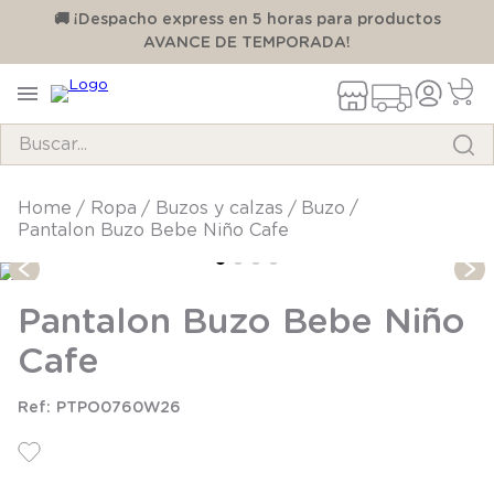
00
🚚 ¡Despacho express en 5 horas para productos
AVANCE DE TEMPORADA!
Buscar...
TÉRMINOS MÁS BUSCADOS
ropa
buzos y calzas
buzo
Pantalon Buzo Bebe Niño Cafe
1
.
pijama
2
.
calcetines
Pantalon Buzo Bebe Niño
3
.
zapatillas
Cafe
4
.
body
5
.
manta
PTPO0760W26
6
.
panty
7
.
niña