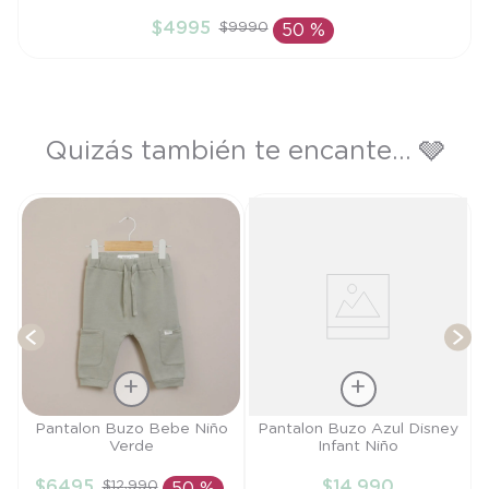
PR
$
4995
$
9990
50 %
AÑADIR AL CARRITO
Quizás también te encante... 🩶
T
Talla
Talla
Pantalon Buzo Bebe Niño
Pantalon Buzo Azul Disney
Verde
Infant Niño
3M
6M
$
6495
$
14
.
990
$
12
.
990