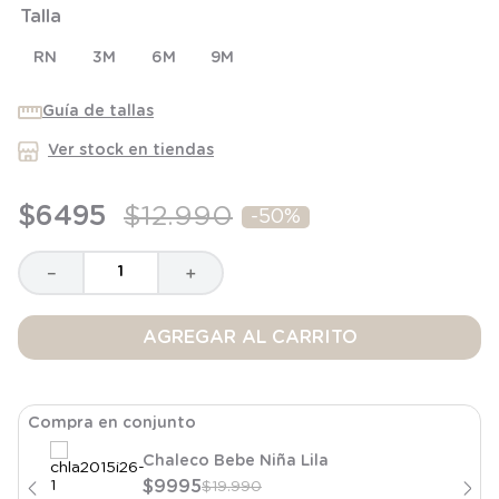
Talla
8
.
saco dormir
9
.
saco
RN
3M
6M
9M
10
.
zapatillas niño
Guía de tallas
Ver stock en tiendas
$
6495
$
12
.
990
-
50%
－
＋
AGREGAR AL CARRITO
Compra en conjunto
Chaleco Bebe Niña Lila
$
9995
$
19
.
990