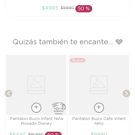
PR
$
4995
$
9990
50 %
AÑADIR AL CARRITO
Quizás también te encante... 🩶
y
T
Talla
Talla
Pantalon Buzo Infant Niña
Pantalon Buzo Cafe Infant
Rosado Disney
Niño
9M
6M
$
8495
$
9990
$
16
.
990