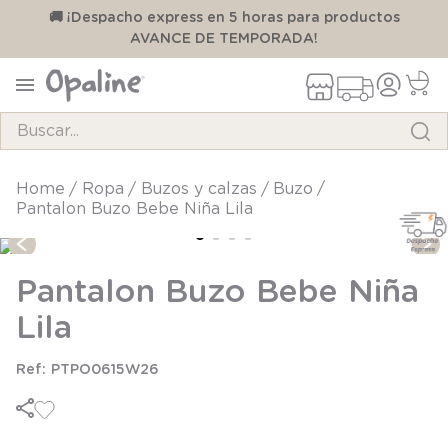
00
🚚 ¡Despacho express en 5 horas para productos
AVANCE DE TEMPORADA!
Buscar...
TÉRMINOS MÁS BUSCADOS
ropa
buzos y calzas
buzo
Pantalon Buzo Bebe Niña Lila
1
.
pijama
2
.
calcetines
Pantalon Buzo Bebe Niña
3
.
zapatillas
Lila
4
.
body
5
.
manta
PTPO0615W26
6
.
panty
7
.
niña