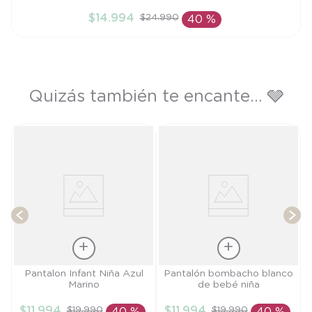
12M
$
14
.
994
$
24
.
990
40 %
AÑADIR AL CARRITO
Quizás también te encante... 🩶
e
T
Talla
Talla
Pantalon Infant Niña Azul
Pantalón bombacho blanco
Marino
de bebé niña
18M
6M
$
11
.
994
$
11
.
994
$
19
.
990
$
19
.
990