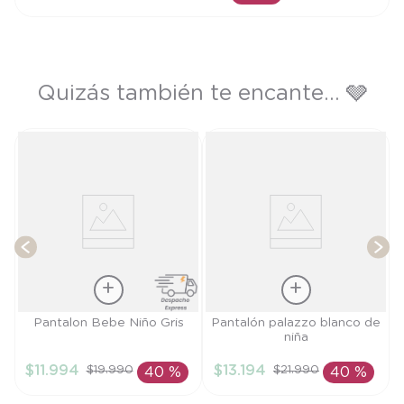
AÑADIR AL CARRITO
Quizás también te encante... 🩶
s
T
Talla
Talla
Pantalon Bebe Niño Gris
Pantalón palazzo blanco de
niña
3M
6M
$
11
.
994
$
13
.
194
$
19
.
990
$
21
.
990
40 %
40 %
AÑADIR AL
AÑADIR AL
CARRITO
CARRITO