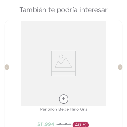
También te podría interesar
Talla
Pantalon Bebe Niño Gris
3M
$
11
.
994
$
19
.
990
40 %