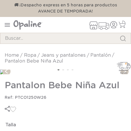
00
🚚 ¡Despacho express en 5 horas para productos
AVANCE DE TEMPORADA!
Buscar...
TÉRMINOS MÁS BUSCADOS
ropa
jeans y pantalones
pantalón
Pantalon Bebe Niña Azul
1
.
pijama
2
.
calcetines
Pantalon Bebe Niña Azul
3
.
zapatillas
4
.
body
PTCO1250W26
5
.
manta
6
.
panty
Talla
7
.
niña