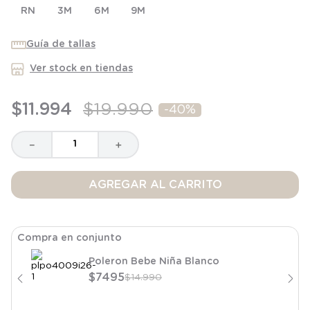
RN
8
.
saco dormir
3M
6M
9M
9
.
saco
Guía de tallas
10
.
zapatillas niño
Ver stock en tiendas
$
11
.
994
$
19
.
990
-
40%
－
＋
AGREGAR AL CARRITO
Compra en conjunto
Poleron Bebe Niña Blanco
$
7495
$
14
.
990