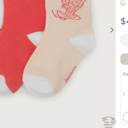
9
.
saco dormir
10
.
poleron
$
Co
Poleron Infant Niña Uva
$
7495
$
14
.
990