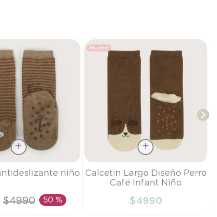
T
Talla
antideslizante niño
Calcetin Largo Diseño Perro
Café Infant Niño
6-9M
$
4990
50 %
$
4990
IR AL CARRITO
AÑADIR AL CARRITO