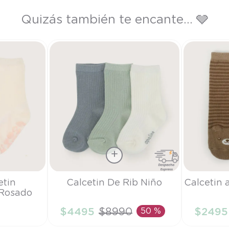
Quizás también te encante... 🩶
Talla
Talla
etin
Calcetin De Rib Niño
Calcetin 
 Rosado
5/6A
6M
ña
$
4495
$
8990
50 %
$
2495
RRITO
AÑADIR AL CARRITO
AÑAD