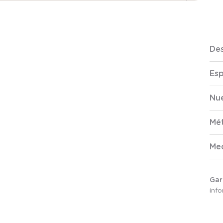
Des
Esp
Nue
Mé
Me
Gar
inf