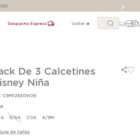
aqui
Buscar...
Despacho Express
Outlet 🔥
ack De 3 Calcetines
isney Niña
C9PE2830W26
la
4A
5/6A
1/2A
6/9M
Guía de tallas