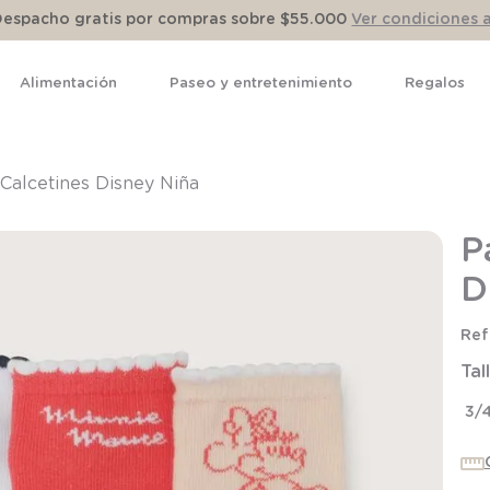
Despacho gratis por compras sobre $55.000
Ver condiciones 
Alimentación
Paseo y entretenimiento
Regalos
TÉRMINOS MÁS BUSCADOS
1
.
pijama
Calcetines Disney Niña
2
.
calcetines
P
3
.
zapatillas
D
4
.
body
5
.
manta
Tal
6
.
panty
7
.
niña
3/
8
.
saco