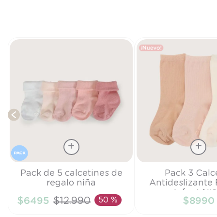
do
Talla
Talla
Pack de 5 calcetines de
Pack 3 Calc
regalo niña
Antideslizante
TU
6-9M
Infant Ni
$
6495
$
12
.
990
50 %
$
8990
AÑADIR AL CARRITO
AÑADIR AL CA