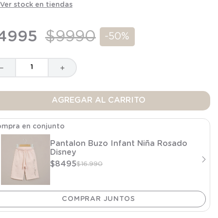
Ver stock en tiendas
4995
$
9990
-
50%
－
＋
AGREGAR AL CARRITO
mpra en conjunto
Pantalon Buzo Infant Niña Rosado
Disney
$
8495
$
16
.
990