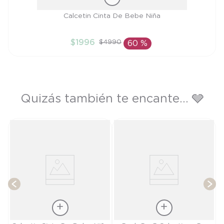
Talla
Calcetin Cinta De Bebe Niña
0/6M
$
1996
$
4990
60 %
AÑADIR AL CARRITO
Quizás también te encante... 🩶
y
T