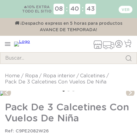
🔥10% EXTRA
:
:
08
40
43
TODO EL SITIO
00
🚚 ¡Despacho express en 5 horas para productos
AVANCE DE TEMPORADA!
Buscar...
TÉRMINOS MÁS BUSCADOS
ropa
ropa interior
calcetines
Pack De 3 Calcetines Con Vuelos De Niña
1
.
pijama
2
.
calcetines
Pack De 3 Calcetines Con
3
.
zapatillas
Vuelos De Niña
4
.
body
5
.
manta
C9PE2082W26