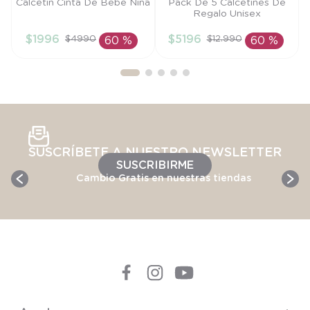
Talla
Talla
Calcetin Cinta De Bebe Niña
Pack De 5 Calcetines De
Regalo Unisex
0/6M
TU
$
1996
$
5196
$
4990
$
12
.
990
60 %
60 %
AÑADIR AL
AÑADIR AL
CARRITO
CARRITO
SUSCRÍBETE A NUESTRO NEWSLETTER
SUSCRIBIRME
Cambio Gratis en nuestras tiendas