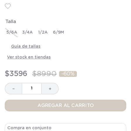
6
.
panty
7
.
niña
Talla
8
.
saco dormir
9
.
saco
5/6A
3/4A
1/2A
6/9M
10
.
zapatillas niño
Guía de tallas
Ver stock en tiendas
$
3596
$
8990
-
60%
－
＋
AGREGAR AL CARRITO
Compra en conjunto