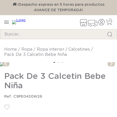
00
🚚 ¡Despacho express en 5 horas para productos
AVANCE DE TEMPORADA!
Buscar...
TÉRMINOS MÁS BUSCADOS
ropa
ropa interior
calcetines
Pack De 3 Calcetin Bebe Niña
1
.
pijama
2
.
calcetines
Pack De 3 Calcetin Bebe
3
.
zapatillas
Niña
4
.
body
5
.
panty
C9PE0430W26
6
.
manta
7
.
niña