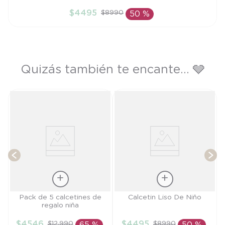
3/4A
$
4495
$
8990
50 %
AÑADIR AL CARRITO
Quizás también te encante... 🩶
P
T
Talla
Talla
Pack de 5 calcetines de
Calcetin Liso De Niño
regalo niña
TU
3/4A
$
4546
$
4495
$
12
.
990
$
8990