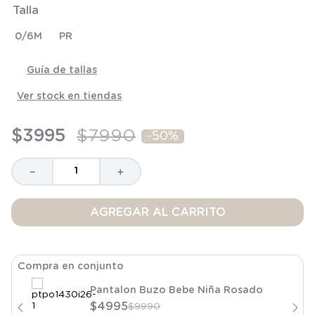
Talla
8
.
saco dormir
9
.
saco
0/6M
PR
10
.
zapatillas niño
Guía de tallas
Ver stock en tiendas
$
3995
$
7990
-
50%
－
＋
AGREGAR AL CARRITO
Compra en conjunto
Pantalon Buzo Bebe Niña Rosado
$
4995
$
9990