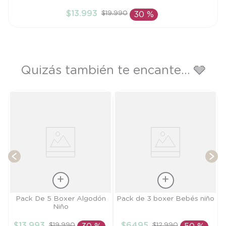
S
$
13
.
993
$
19
.
990
30 %
AÑADIR AL CARRITO
Quizás también te encante... 🩶
de
S
T
Talla
Talla
Pack De 5 Boxer Algodón
Pack de 3 boxer Bebés niño
Niño
S
L
$
13
.
993
$
6495
$
19
.
990
$
12
.
990