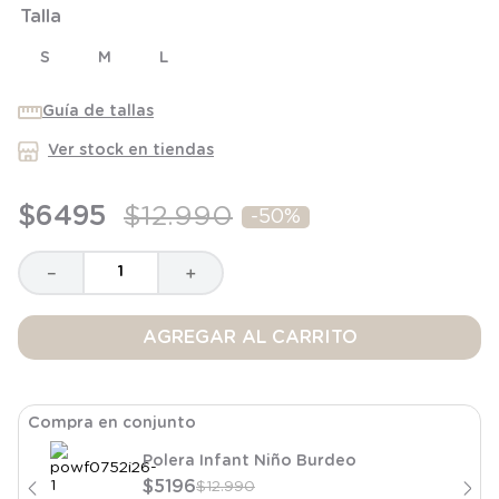
Talla
8
.
saco dormir
9
.
saco
S
M
L
10
.
zapatillas niño
Guía de tallas
Ver stock en tiendas
$
6495
$
12
.
990
-
50%
－
＋
AGREGAR AL CARRITO
Compra en conjunto
Polera Infant Niño Burdeo
$
5196
$
12
.
990