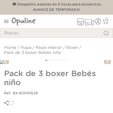
00
🚚 ¡Despacho express en 5 horas para productos
AVANCE DE TEMPORADA!
Buscar...
TÉRMINOS MÁS BUSCADOS
ropa
ropa interior
bóxer
Pack de 3 boxer Bebés niño
1
.
pijama
2
.
calcetines
Pack de 3 boxer Bebés
3
.
zapatillas
niño
4
.
body
5
.
panty
BXJE0140S26
6
.
manta
7
.
niña