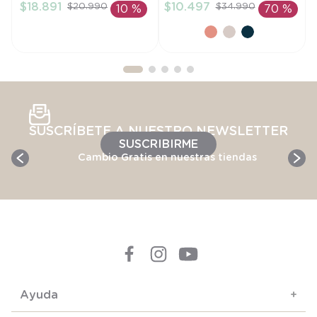
$
18
.
891
$
10
.
497
$
20
.
990
$
34
.
990
10 %
70 %
AÑADIR AL
AÑADIR AL
CARRITO
CARRITO
SUSCRÍBETE A NUESTRO NEWSLETTER
SUSCRIBIRME
Cambio Gratis en nuestras tiendas
Ayuda
+