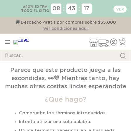
🔥10% EXTRA
:
:
08
43
17
TODO EL SITIO
on
🚚 Despacho gratis por compras sobre $55.000
Ver condiciones aqui
Buscar...
TÉRMINOS MÁS BUSCADOS
Parece que este producto juega a las
1
.
pijama
escondidas. 👀💛 Mientras tanto, hay
2
.
calcetines
muchas otras cositas lindas esperándote
3
.
zapatillas
¿Qué hago?
4
.
body
Compruebe los términos introducidos.
5
.
manta
Intenta utilizar una sola palabra.
6
.
panty
Utilice términos genéricos en la búsqueda.