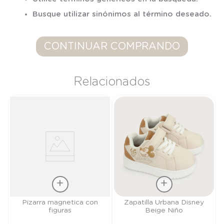
7
.
niña
Busque utilizar sinónimos al término deseado.
8
.
saco dormir
9
.
saco
CONTINUAR COMPRANDO
10
.
zapatillas niño
Relacionados
Talla
Talla
Pizarra magnetica con
Zapatilla Urbana Disney
figuras
Beige Niño
TU
27