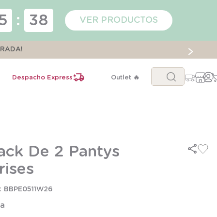
5
:
38
VER PRODUCTOS
ORADA!
Buscar...
Despacho Express
Outlet 🔥
ack De 2 Pantys
rises
BBPE0511W26
la