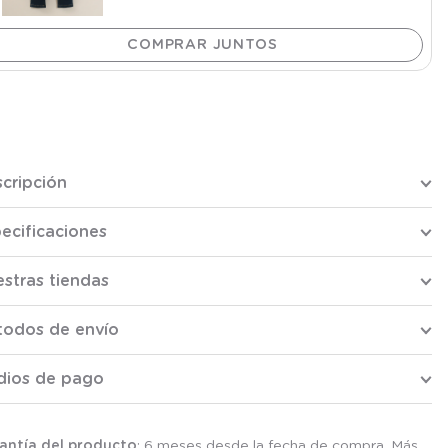
cripción
ecificaciones
stras tiendas
todos de envío
dios de pago
antía del producto
: 6 meses desde la fecha de compra. Más