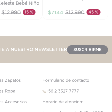
eleste Bebé Niño
1/2A
$
12
.
990
15 %
$
7144
$
12
.
990
45 %
IR AL CARRITO
AÑADIR AL CARRITO
TE A NUESTRO NEWSLETTER
SUSCRIBIRME
las Zapatos
Formulario de contacto
las Ropa
+56 2 3327 7777
las Accesorios