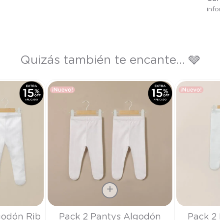
inf
Quizás también te encante... 🩶
Talla
Talla
godón Rib
Pack 2 Pantys Algodón
Pack 2