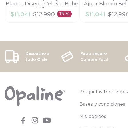
Blanco Diseño Celeste Bebé
Ajuar Blanco Be
PR
PR
Niño
$
11
.
041
$
12
.
990
15 %
$
11
.
041
$
12
.
99
AÑADIR AL CARRITO
AÑADIR AL CA
Despacho a
Pago seguro
todo Chile
Compra Fácil
Preguntas frecuente
Bases y condiciones
Mis pedidos