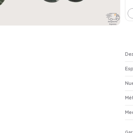
Des
Esp
Nue
Mé
Me
Gar