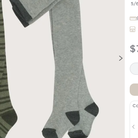
7
.
niña
5/
8
.
saco dormir
9
.
saco
10
.
zapatillas niño
$
Co
Pantalon Buzo Infant Niño Azul
$
6495
$
12
.
990