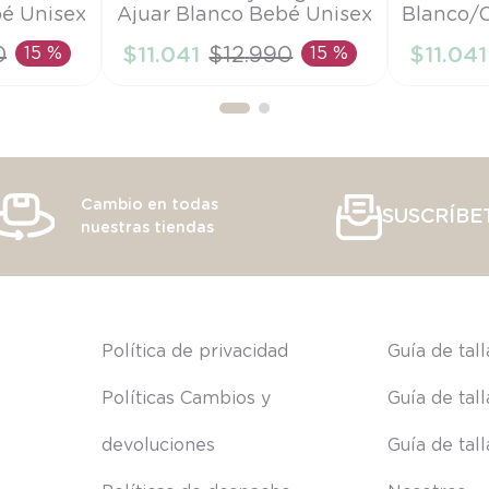
bé Unisex
Ajuar Blanco Bebé Unisex
Blanco/C
PR
PR
0
15 %
$
11
.
041
$
12
.
990
15 %
$
11
.
041
RRITO
AÑADIR AL CARRITO
AÑAD
Cambio en todas
SUSCRÍBE
nuestras tiendas
s
Política de privacidad
Guía de tal
Políticas Cambios y 
Guía de tal
devoluciones
Guía de tal