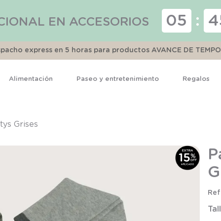
05
:
4
CIONAL EN ACCESORIOS
espacho express en 5 horas para productos AVANCE DE TEMP
Alimentación
Paseo y entretenimiento
Regalos
TÉRMINOS MÁS BUSCADOS
1
.
pijama
tys Grises
2
.
calcetines
P
3
.
zapatillas
G
4
.
body
5
.
panty
Tal
6
.
manta