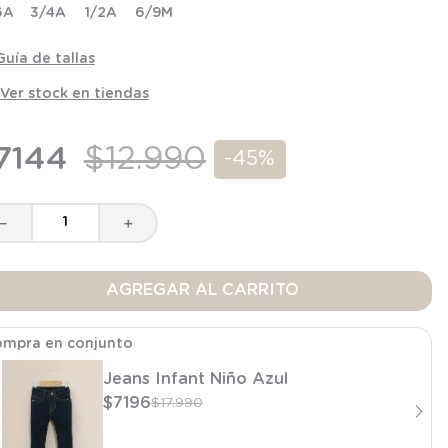
6A
3/4A
1/2A
6/9M
Guía de tallas
Ver stock en tiendas
7144
$
12
.
990
-
45%
－
＋
AGREGAR AL CARRITO
mpra en conjunto
Jeans Infant Niño Azul
$
7196
$
17
.
990