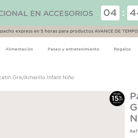
04
:
4
CIONAL EN ACCESORIOS
espacho express en 5 horas para productos AVANCE DE TEMP
Alimentación
Paseo y entretenimiento
Regalos
TÉRMINOS MÁS BUSCADOS
1
.
pijama
cetin Gris/Amarillo Infant Niño
2
.
calcetines
P
3
.
zapatillas
G
4
.
body
N
5
.
panty
6
.
manta