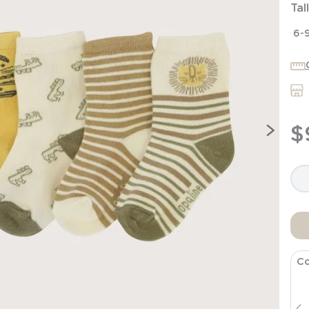
Tal
7
.
niña
8
.
saco dormir
6-
9
.
saco
10
.
zapatillas niño
$
Co
Pantalon Buzo Infant Niño Azul
$
6495
$
12
.
990