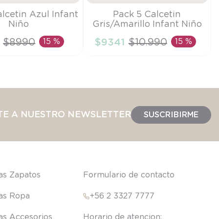
Talla
lcetin Azul Infant
Pack 5 Calcetin
Niño
Gris/Amarillo Infant Niño
6-9M
$
8990
15 %
$
9341
$
10
.
990
15 %
IR AL CARRITO
AÑADIR AL CARRITO
TE A NUESTRO NEWSLETTER
SUSCRIBIRME
las Zapatos
Formulario de contacto
las Ropa
+56 2 3327 7777
las Accesorios