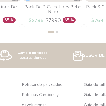
Talla
Talla
tines De
Pack De 2 Calcetines Bebe
Pack 3 Ca
Niño
PR
6-9M
0
65 %
$
2796
$
7990
65 %
$
7641
RRITO
AÑADIR AL CARRITO
AÑAD
Cambio en todas
SUSCRÍBE
nuestras tiendas
s
Política de privacidad
Guía de tal
Políticas Cambios y 
Guía de tal
devoluciones
Guía de tal