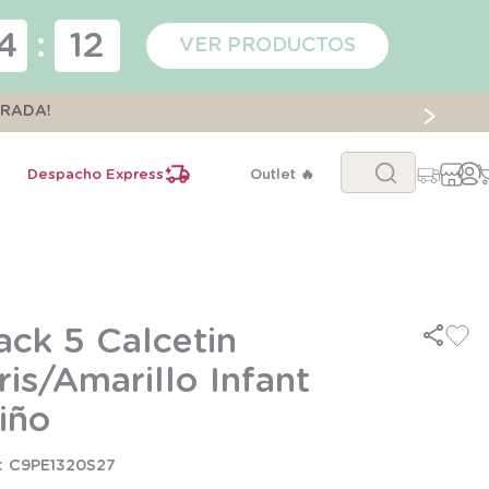
4
:
12
VER PRODUCTOS
ORADA!
Buscar...
Despacho Express
Outlet 🔥
ack 5 Calcetin
ris/Amarillo Infant
iño
C9PE1320S27