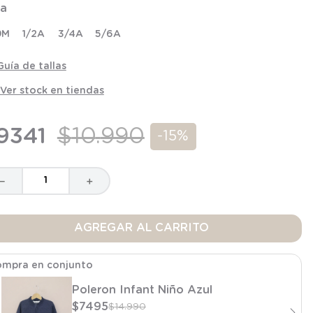
la
9M
1/2A
3/4A
5/6A
Guía de tallas
Ver stock en tiendas
9341
$
10
.
990
-
15%
－
＋
AGREGAR AL CARRITO
mpra en conjunto
Poleron Infant Niño Azul
$
7495
$
14
.
990