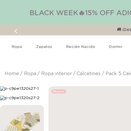
BLACK WEEK🔥15% OFF ADI
🚚 ¡D
Ropa
Zapatos
Recién Nacido
Dormir
ropa
ropa interior
calcetines
Pack 5 Cal