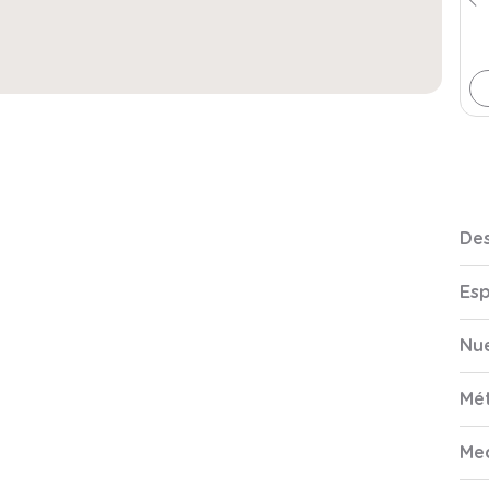
Des
Esp
Nue
Mé
Me