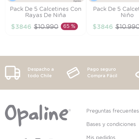
Talla
Talla
Pack De 5 Calcetines Con
Pack De 5 Calce
Rayas De Niña
Niño
6/9M
5/6A
$
3846
$
10
.
990
65 %
$
3846
$
10
.
99
AÑADIR AL CARRITO
AÑADIR AL CA
Despacho a
Pago seguro
todo Chile
Compra Fácil
Preguntas frecuente
Bases y condiciones
Mis pedidos