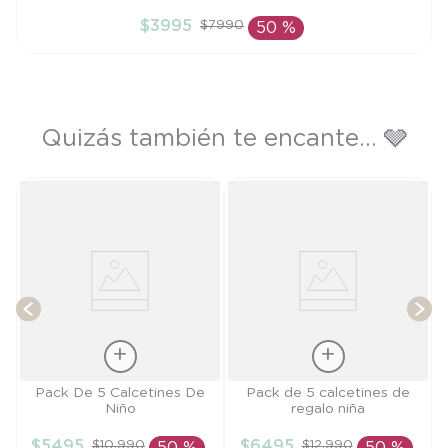
6M
$
3995
$
7990
50 %
AÑADIR AL CARRITO
Quizás también te encante... 🩶
T
Talla
Talla
Pack De 5 Calcetines De
Pack de 5 calcetines de
Niño
regalo niña
5/6A
TU
$
5495
$
6495
$
10
.
990
$
12
.
990