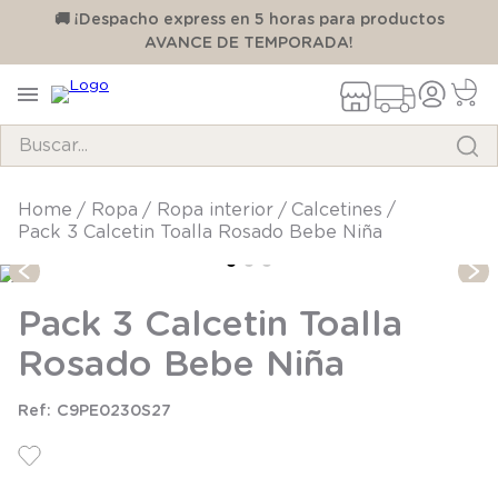
00
🚚 ¡Despacho express en 5 horas para productos
AVANCE DE TEMPORADA!
Buscar...
TÉRMINOS MÁS BUSCADOS
ropa
ropa interior
calcetines
Pack 3 Calcetin Toalla Rosado Bebe Niña
1
.
pijama
2
.
calcetines
Pack 3 Calcetin Toalla
3
.
zapatillas
Rosado Bebe Niña
4
.
body
5
.
manta
C9PE0230S27
6
.
panty
7
.
niña