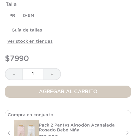
Talla
8
.
saco dormir
9
.
saco
PR
0-6M
10
.
zapatillas niño
Guía de tallas
Ver stock en tiendas
$
7990
－
＋
AGREGAR AL CARRITO
Compra en conjunto
Pack 2 Pantys Algodón Acanalada
Rosado Bebé Niña