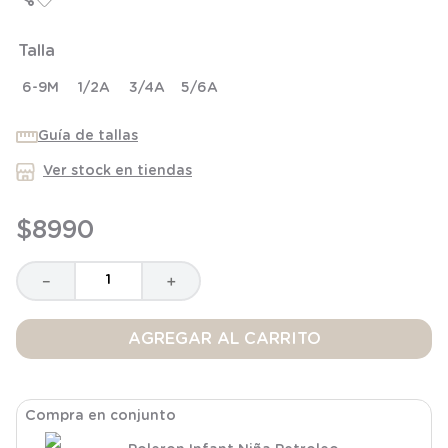
8
.
saco dormir
Talla
9
.
saco
10
.
zapatillas niño
6-9M
1/2A
3/4A
5/6A
Guía de tallas
Ver stock en tiendas
$
8990
－
＋
AGREGAR AL CARRITO
Compra en conjunto