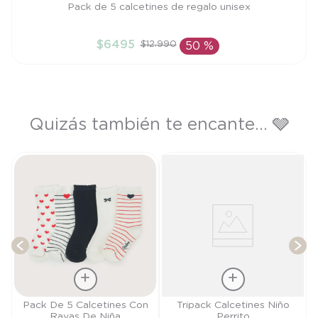
Talla
Pack de 5 calcetines de regalo unisex
TU
$
6495
$
12
.
990
50 %
AÑADIR AL CARRITO
Quizás también te encante... 🩶
el
T
Talla
Talla
Pack De 5 Calcetines Con
Tripack Calcetines Niño
Rayas De Niña
Perrito