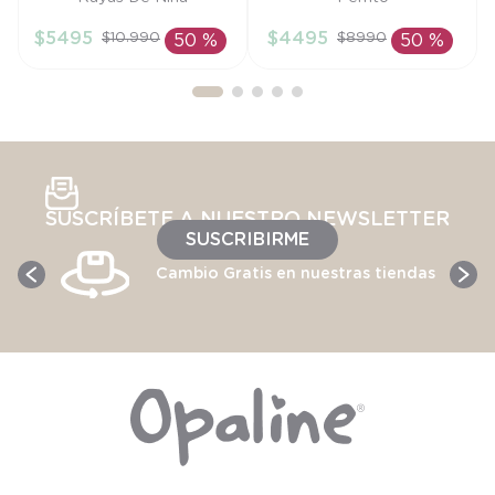
6/9M
3/4A
$
5495
$
4495
$
10
.
990
$
8990
50 %
50 %
AÑADIR AL
AÑADIR AL
CARRITO
CARRITO
SUSCRÍBETE A NUESTRO NEWSLETTER
SUSCRIBIRME
Cambio Gratis en nuestras tiendas