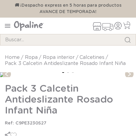
00
🚚 ¡Despacho express en 5 horas para productos
AVANCE DE TEMPORADA!
Buscar...
TÉRMINOS MÁS BUSCADOS
ropa
ropa interior
calcetines
Pack 3 Calcetin Antideslizante Rosado Infant Niña
1
.
pijama
2
.
calcetines
Pack 3 Calcetin
3
.
zapatillas
Antideslizante Rosado
4
.
body
Infant Niña
5
.
panty
6
.
manta
C9PE3230S27
7
.
niña