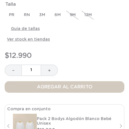
Talla
8
.
saco
9
.
saco dormir
PR
RN
3M
6M
9M
12M
10
.
poleron
Guía de tallas
Ver stock en tiendas
$
12
.
990
－
＋
AGREGAR AL CARRITO
Compra en conjunto
Pack 2 Bodys Algodón Blanco Bebé
Unisex