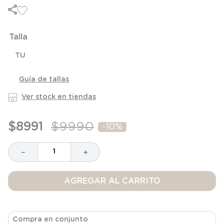
6
.
panty
7
.
niña
Talla
8
.
saco dormir
9
.
saco
TU
10
.
zapatillas niño
Guía de tallas
Ver stock en tiendas
$
8991
$
9990
-
10%
－
＋
AGREGAR AL CARRITO
Compra en conjunto