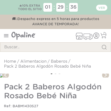
🔥10% EXTRA
:
:
01
29
36
TODO EL SITIO
00
🚚 ¡Despacho express en 5 horas para productos
AVANCE DE TEMPORADA!
Buscar...
TÉRMINOS MÁS BUSCADOS
alimentacion
baberos
Pack 2 Baberos Algodón Rosado Bebé Niña
1
.
pijama
2
.
calcetines
Pack 2 Baberos Algodón
3
.
zapatillas
Rosado Bebé Niña
4
.
body
5
.
manta
BABM1430S27