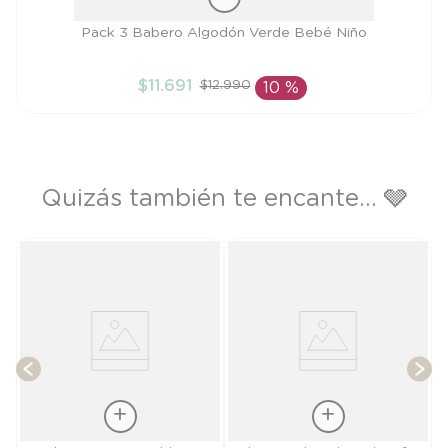
Talla
Pack 3 Babero Algodón Verde Bebé Niño
TU
$
11
.
691
$
12
.
990
10 %
AÑADIR AL CARRITO
Quizás también te encante... 🩶
T