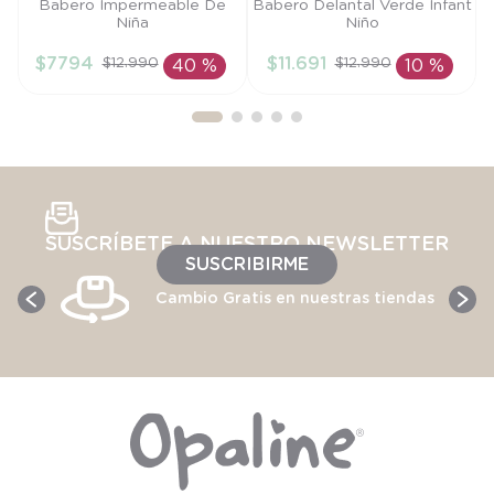
Talla
Talla
Babero Impermeable De
Babero Delantal Verde Infant
Niña
Niño
TU
S
$
7794
$
11
.
691
$
12
.
990
$
12
.
990
40 %
10 %
AÑADIR AL
AÑADIR AL
CARRITO
CARRITO
SUSCRÍBETE A NUESTRO NEWSLETTER
SUSCRIBIRME
Cambio Gratis en nuestras tiendas